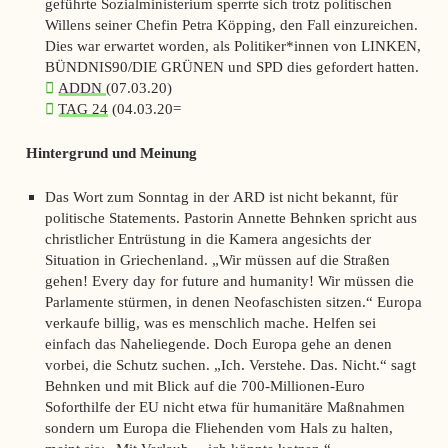
geführte Sozialministerium sperrte sich trotz politischen
Willens seiner Chefin Petra Köpping, den Fall einzureichen.
Dies war erwartet worden, als Politiker*innen von LINKEN,
BÜNDNIS90/DIE GRÜNEN und SPD dies gefordert hatten.
ADDN
(07.03.20)
TAG 24
(04.03.20=
Hintergrund und Meinung
Das Wort zum Sonntag in der
ARD
ist nicht bekannt, für
politische Statements. Pastorin Annette Behnken spricht aus
christlicher Entrüstung in die Kamera angesichts der
Situation in Griechenland. „Wir müssen auf die Straßen
gehen! Every day for future and humanity! Wir müssen die
Parlamente stürmen, in denen Neofaschisten sitzen.“ Europa
verkaufe billig, was es menschlich mache. Helfen sei
einfach das Naheliegende. Doch Europa gehe an denen
vorbei, die Schutz suchen. „Ich. Verstehe. Das. Nicht.“ sagt
Behnken und mit Blick auf die 700-Millionen-Euro
Soforthilfe der EU nicht etwa für humanitäre Maßnahmen
sondern um Europa die Fliehenden vom Hals zu halten,