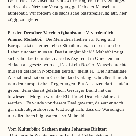
Der Freistaat Sachsen hat seit 2015 erfolgreich ein vielfältiges
und stabiles Netz zur Versorgung geflüchteter Menschen
aufgebaut. Wir fordern die sächsische Staatsregierung auf, hier
zügig zu agieren.“
Für den
Dresdner Verein Afghanistan e.V. verdeutlicht
Ahmad Muhebbi
: „Die Menschen fliehen vor Krieg und
Europa setzt sie erneut einer Situation aus, in der sie um ihr
Leben fürchten müssen. Das ist unglaublich!“ Muhebbi zeigt
sich schockiert darüber, dass das Asylrecht in Griechenland
einfach ausgesetzt wurde. „Das ist ein No-Go. Menschenrechte
müssen gerade in Notzeiten gelten.“ meint er. „Die humanitäre
Ausnahmesituation in Griechenland verlangt schnelles Handeln
von den europäischen Regierungen. Ein Aussitzen darf es nicht
geben, denn das ist gefährlich. Gestriger Brand hat das
bewiesen.“ Morgen wird der EU-Türkei-Deal vier Jahre alt
werden. „Es wurde vor diesem Deal gewarnt, da war er noch
gar nicht abgeschlossen. Jetzt zeigt sich, dass die Warnungen
nur allzu berechtigt waren.“ so Muhebbi.
Vom
Kulturbüro Sachsen meint Johannes Richter
:
„Organisierte Rechte, welche Jagd auf Geflüchtete und