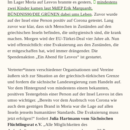
Im Lager Moria auf Lesvos brannte es gestern,
mindestens
zwei Kinder kamen laut MdEP Erik Marquardt,
BÜNDNIS90/DIE GRÜNEN dabei ums Leben
. Zuvor wurde
auf der Insel eine Person positiv auf Corona getestet. Lang
zuvor war klar, dass sich Menschen in Zuständen auf den
griechischen Inseln befinden, die unhygienisch sind, die krank
machen. Morgen wird der EU-Türkei-Deal vier Jahre alt. Nun
wird offensichtlich: eine Evakuierung aus den Zuständen, die
er mitgeschaffen hat, wird immer drängender. Die
Spendenaktion „Ein Abend für Lesvos“ ist gestartet.
Vertreter*innen verschiedener Organisationen und Vereine
äußern sich zur Situation an der griechisch-türkischen Grenze
und fordern die sächsische Landesregierung zum Handeln auf.
Vor dem Hintergrund von mindestens einem bekannten,
positiven Testergebnis einer Person auf der Insel Lesvos ist dies
umso wichtiger. „Bereits vor dem Ausbruch von Corona wie
auch dem gestrigen Brand in Moria war die Lage auf allen
Inseln jenseits humanitärer Standards. Die Evakuierung muss
jetzt erfolgen!“ fordert
Julia Hartmann vom Sächsischen
Flüchtlingsrat e.V.
„Alle Möglichkeiten des