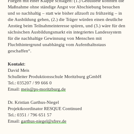
Fliegen mit einer Klappe schlagen: (1.) Geduldete könnten die
Maßnahme ohne ständige Angst vor Abschiebung besuchen
und so nachhaltig – statt wie bisher allzuoft zu frühzeitig – in
die Ausbildung gehen, (2.) die Träger würden einen deutliche
Anstieg beim Teilnahmeinteresse spüren, und (3.) wäre für den
sächsischen Ausbildungsmarkt ein integriertes Landessystem
für die nachhaltige Gewinnung von Menschen mit
Fluchthintergrund unabhängig vom Aufenthaltsstaus
geschaffen“.
Kontakt:
David Meis
Schulleiter Produktionsschule Moritzburg gGmbH
Tel.: 035207 / 99 666 0
Email:
meis@ps-moritzburg.de
Dr. Kristian Garthus-Niegel
Projektkoordinator RESQUE Continued
Tel.: 0351 / 796 651 57
Email:
garthus-niegel@sfrev.de