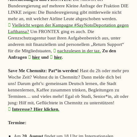
Bundesregierung auf mehrere Kleine Anfrage der Fraktion DIE
LINKE zeigen: Die Bundesregierung gibt mittlerweile nicht
mehr an, mit welcher Airline Leute abgeschoben werden.
Vielleicht wegen der Kampagne #SayNotoDeportation gegen
Lufthansa?
Um FRONTEX ging es auch. Die
Grenzschutzagentur baut ihren Aufgabenbereich aus, unter
anderem mit finanziellem und personellem „Return Support“
für die Mitgliedstaaten,
nachzulesen in der taz.
Zu den
Anfragen
hier
und
hier
.
Save Me Chemnitz: Pat*in werden!
Hast du 2h oder mehr pro
Woche Zeit? Wohnst du in Chemnitz? Dann melde dich bei
uns! Darum geht’s: gemeinsam Deutsch lernen, die Stadt
kennenlernen, Kaffee zusammen trinken, Begleitungen zu
Terminen… und vieles mehr! Egal ob Studi, Senior*in, alt oder
jung: Hilf mit, Geflüchtete in Chemnitz zu unterstützen!
Interesse? Hier klicken.
Termine:
Am
20. August
findet um 18 Uhr im Internationalen