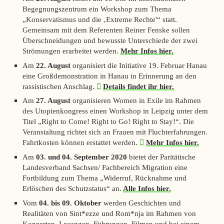
Begegnungszentrum ein Workshop zum Thema
„Konservatismus und die ‚Extreme Rechte'“ statt.
Gemeinsam mit dem Referenten Reiner Fenske sollen
Überschneidungen und bewusste Unterschiede der zwei
Strömungen erarbeitet werden.
Mehr Infos hier.
Am
22. August
organisiert die Initiative 19. Februar Hanau
eine Großdemonstration in Hanau in Erinnerung an den
rassistischen Anschlag.
Details findet ihr hier.
Am
27. August
organisieren
Women in Exile
im Rahmen
des Utopienkongress einen Workshop in Leipzig unter dem
Titel „Right to Come! Right to Go! Right to Stay!“. Die
Veranstaltung richtet sich an Frauen mit Fluchterfahrungen.
Fahrtkosten können erstattet werden.
Mehr Infos hier.
Am
03. und 04. September 2020
bietet der Paritätische
Landesverband Sachsen/ Fachbereich Migration eine
Fortbildung zum Thema „Widerruf, Rücknahme und
Erlöschen des Schutzstatus“ an.
Alle Infos hier.
Vom
0
4. bis 09. Oktober
werden Geschichten und
Realitäten von Sint*ezze und Rom*nja im Rahmen von
Konzerten, Lesungen, Führungen, Filmen und bei einem