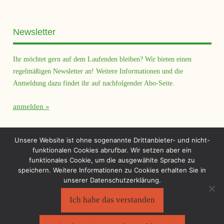
Newsletter
Ihr möchtet gern auf dem Laufenden bleiben? Wir bieten einen
regelmäßigen Newsletter an! Weitere Informationen und die
Anmeldung dazu findet ihr auf nachfolgender Abo-Seite.
anmelden
Querfeld Magazin
Unsere Website ist ohne sogenannte Drittanbieter- und nicht-
funktionalen Cookies abrufbar. Wir setzen aber ein
funktionales Cookie, um die ausgewählte Sprache zu
speichern. Weitere Informationen zu Cookies erhalten Sie in
unserer Datenschutzerklärung.
Ich habe das verstanden
Sächsischer Flüchtlingsrat e.V.
©2026
Impressum
|
Datenschutzerklärung