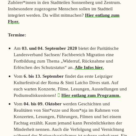
Zuhörer*innen in den Stadtteilen Sonnenberg und Zentrum.
Insbesondere zugezogene Menschen sollen im Stadtteil
integriert werden. Du willst mitmachen?
Hier entlang zum
Flyer.
Termine:
Am
03. und 04. September 2020
bietet der Paritätische
Landesverband Sachsen/ Fachbereich Migration eine
Fortbildung zum Thema „Widerruf, Rücknahme und
Erlöschen des Schutzstatus“ an.
Alle Infos hier.
Vom
6. bis 13. September
findet das erste Leipziger
Kulturfestival der Roma & Sinti Latcho Dives statt. Auf
euch warten Konzerte, Filme, Lesungen, Ausstellungen und
Podiumsdiskussionen!
Hier entlang zum Programm.
Vom
0
4. bis 09. Oktober
werden Geschichten und
Realitäten von Sint*ezze und Rom*nja im Rahmen von
Konzerten, Lesungen, Führungen, Filmen und bei einem
Fachtag erzählt. Kaum jemand kann Persönlichkeiten der
Minderheit nennen. Auch die Verfolgung und Vernichtung
während des Nationalsozialismus ist nahezu unbekannt. Ein