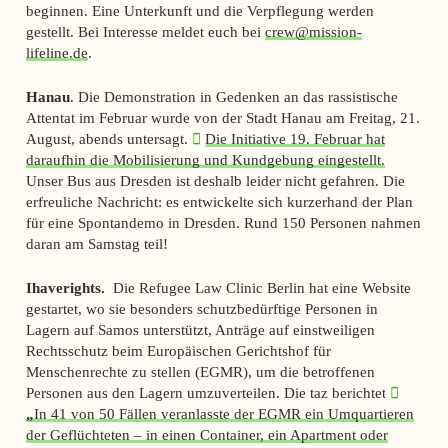
beginnen. Eine Unterkunft und die Verpflegung werden
gestellt. Bei Interesse meldet euch bei
crew@mission-
lifeline.de
.
Hanau
. Die Demonstration in Gedenken an das rassistische
Attentat im Februar wurde von der Stadt Hanau am Freitag, 21.
August, abends untersagt.
Die Initiative 19. Februar hat
daraufhin die Mobilisierung und Kundgebung eingestellt.
Unser Bus aus Dresden ist deshalb leider nicht gefahren. Die
erfreuliche Nachricht: es entwickelte sich kurzerhand der Plan
für eine Spontandemo in Dresden. Rund 150 Personen nahmen
daran am Samstag teil!
Ihaverights.
Die Refugee Law Clinic Berlin hat eine Website
gestartet, wo sie besonders schutzbedürftige Personen in
Lagern auf Samos unterstützt, Anträge auf einstweiligen
Rechtsschutz beim Europäischen Gerichtshof für
Menschenrechte zu stellen (EGMR), um die betroffenen
Personen aus den Lagern umzuverteilen. Die taz berichtet:
„
In 41 von 50 Fällen veranlasste der EGMR ein Umquartieren
der Geflüchteten – in einen Container, ein Apartment oder