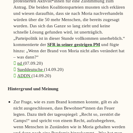
protestierten Aktivist*innen für eine Zustimmung zum
Antrag. Die beiden Koalitionsparteien mussten sich erklären
und wiesen daraufhin, dass sie nach Moria nachverhandeln
würden über die 50 mehr Menschen, die bereits zugesagt
wurden. Das sich das Ganze so lang zieht und keine
schnelle Lösung gefunden wird, ist unerträglich.
„Parteipolitik ist in dieser Stunde vollkommen unerheblich.“
kommentierte der
SFR in seiner gestrigen PM
und fügte
hinzu: „Wenn der Brand von Moria nicht alles verändert hat
– was dann?“
nd
(07.09.20)
Sueddeutsche
(14.09.20)
ADDN
(14.09.20)
Hintergrund und Meinung
Zur Frage, wie es zum Brand kommen konnte, gilt es als
nicht ausgeschlossen, dass Bewohner*innen das Feuer
legten. Dazu titelt der
tagesspiegel
: „Recht so, zerstört die
Camps!“ und spricht von einem Recht, aufzubegehren,
wenn Menschen in Zuständen wie in Moria gehalten werden
und dann noch eine Pandemie hinzukommt. „Was hat man