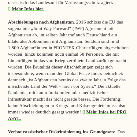
rassistisch das Landesamt für Verfassungsschutz agiert.
Mehr Infos hier.
Abschiebungen nach Afghanistan.
2016 schloss die EU das
sogenannte „Joint Way Forward“ (JWF) Agreement mit
Afghanistan ab, im selben Jahr traf auch Deutschland ein
bilaterales Abkommen mit Afghanistan. Seitdem sind rund
1.800 Afghan*innen in FRONTEX-Charterflügen abgeschoben
worden, hinzu kommen noch einmal 58 Personen, die mit
Linienflügen in das von Krieg zerrüttete Land zurückgebracht
wurden. Die Brutalität dieser Abschiebungen zeigt sich
insbesondere, wenn man den Global Peace Index betrachtet:
demnach „ist Afghanistan bereits das zweite Jahr in Folge das
unsicherste Land der Welt – noch vor Syrien.“ Die aktuelle
Pandemie, mit kaum funktionierender medizinischer
Infrastruktur macht das nicht gerade besser. Die Forderung:
keine Abschiebungen in Kriegs- und Krisengebiete muss also
immer wieder deutlich gesagt werden!
Mehr Infos bei PRO
ASYL.
Verbot rassistischer Diskriminierung ins Grundgesetz.
Das