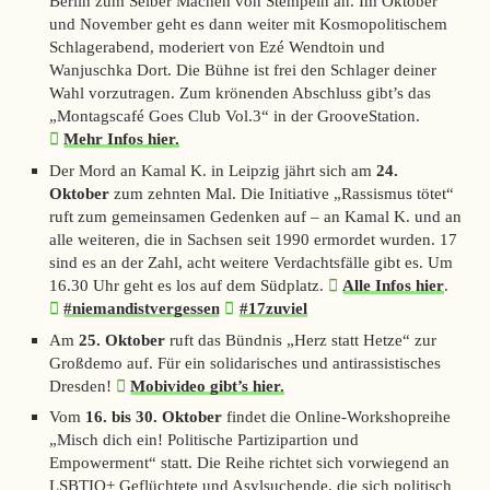
Berlin zum Selber Machen von Stempeln an. Im Oktober
und November geht es dann weiter mit Kosmopolitischem
Schlagerabend, moderiert von Ezé Wendtoin und
Wanjuschka Dort. Die Bühne ist frei den Schlager deiner
Wahl vorzutragen. Zum krönenden Abschluss gibt’s das
„Montagscafé Goes Club Vol.3“ in der GrooveStation.
Mehr Infos hier.
Der Mord an Kamal K. in Leipzig jährt sich am
24.
Oktober
zum zehnten Mal. Die Initiative „Rassismus tötet“
ruft zum gemeinsamen Gedenken auf – an Kamal K. und an
alle weiteren, die in Sachsen seit 1990 ermordet wurden. 17
sind es an der Zahl, acht weitere Verdachtsfälle gibt es. Um
16.30 Uhr geht es los auf dem Südplatz.
Alle Infos hier
.
#niemandistvergessen
#17zuviel
Am
25. Oktober
ruft das Bündnis „Herz statt Hetze“ zur
Großdemo auf. Für ein solidarisches und antirassistisches
Dresden!
Mobivideo gibt’s hier.
Vom
16. bis 30. Oktober
findet die Online-Workshopreihe
„Misch dich ein! Politische Partizipartion und
Empowerment“ statt. Die Reihe richtet sich vorwiegend an
LSBTIQ+ Geflüchtete und Asylsuchende, die sich politisch