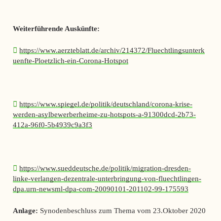
Weiterführende Auskünfte:
https://www.aerzteblatt.de/archiv/214372/Fluechtlingsunterk
uenfte-Ploetzlich-ein-Corona-Hotspot
https://www.spiegel.de/politik/deutschland/corona-krise-
werden-asylbewerberheime-zu-hotspots-a-91300dcd-2b73-
412a-96f0-5b4939c9a3f3
https://www.sueddeutsche.de/politik/migration-dresden-
linke-verlangen-dezentrale-unterbringung-von-fluechtlingen-
dpa.urn-newsml-dpa-com-20090101-201102-99-175593
Anlage:
Synodenbeschluss zum Thema vom 23.Oktober 2020