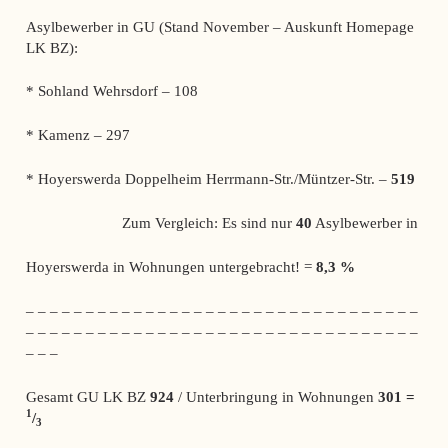
Asylbewerber in GU (Stand November – Auskunft Homepage
LK BZ):
* Sohland Wehrsdorf – 108
* Kamenz – 297
* Hoyerswerda Doppelheim Herrmann-Str./Müntzer-Str. –
519
Zum Vergleich: Es sind nur
40
Asylbewerber in
Hoyerswerda in Wohnungen untergebracht! =
8,3 %
– – – – – – – – – – – – – – – – – – – – – – – – – – – – – – – – –
– – – – – – – – – – – – – – – – – – – – – – – – – – – – – – – – –
– – –
Gesamt GU LK BZ
924
/ Unterbringung in Wohnungen
301 =
1
/
3