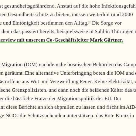
st gesundheitsgefährdend. Anstatt auf die hohe Infektionsgefah
en Gesundheitsschutz zu bieten, müssen weiterhin rund 2000
e und Eintönigkeit bestimmen den Alltag.“ Die Sorge vor
denn das passiert bereits, beispielsweise in Suhl in Thüringen 
terview mit unserem Co-Geschäftsleiter Mark Gärtner.
für Migration (IOM) nachdem die bosnischen Behörden das Camp
en geräumt. Eine alternative Unterbringung boten die IOM und 
Betroffene aus Wut und Verzweiflung Feuer. Keine Elektrizität, 
che Grenzpolizisten, und dann noch die beißende Kälte: das te
r die hässliche Fratze der Migrationspolitik der EU. Der
 diese Berichte an sich abprallen zu lassen und fischt im AfD
e NGOs die Schutzsuchenden unterstützen: das Rote Kreuz in