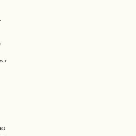
,
n
wir
hat