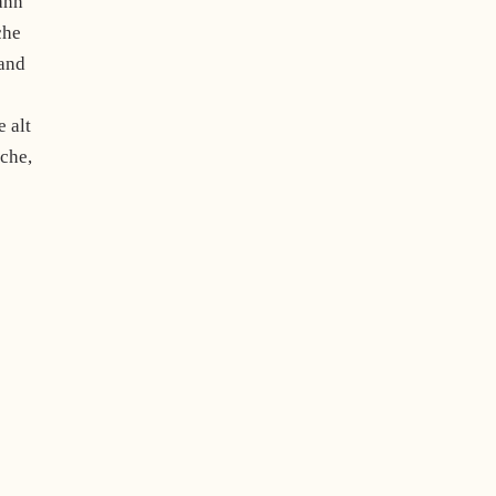
ann
che
tand
 alt
üche,