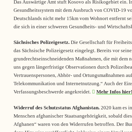
Das Auswärtige Amt stuft Kosovo als Risikogebiet ein. In
Gesundheitssystem mit dem Ausbruch von COVID-19 vol
Deutschlands nicht mehr 15km vom Wohnort entfernt sein 
die sich in einer schweren Gesundheits- und Wirtschafts
Sächsisches Polizeigesetz.
Die Gesellschaft für Freihei
das Sächsische Polizeigesetz eingelegt. Bereits vor sei
grundrechtseinschneidenden Maßnahmen, die mit dem ne
uns gegen längerfristige Observationen durch Polizeibe
Vertrauenspersonen, Abhör- und Ortungsmaßnahmen au
Telekommunikation und Internetnutzung.“ Auch der Ein
Verfassungsbeschwerde angekreidet.
Mehr Infos hier
Widerruf des Schutzstatus Afghanistan.
2020 kam es in
Menschen afghanischer Staatsangehörigkeit, sobald diese
Afghanen“ waren von den Widerrufen betroffen. Der Bun