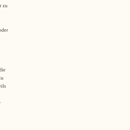
r zu
oder
die
zu
ils
-