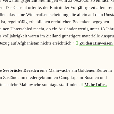
om Verwaltungsgericht Meiningen vom 22.09.2020. So einfach k
Das Gericht urteilte, der Eintritt der Volljährigkeit allein rei
ellen, dass eine Widerrufsentscheidung, die allein auf dem Ums
 ist, regelmäßig erheblichen rechtlichen Bedenken begegnen
keinen Unterschied macht, ob ein Ausländer wenig unter 18 Jahre
er Volljährigkeit wären im Zielland günstigere materielle Anspr
Bezug auf Afghanistan nichts ersichtlich.“
Zu den Hinweisen.
ie
Seebrücke Dresden
eine Mahnwache am Goldenen Reiter in
en Zustände im niedergebrannten Camp Lipa in Bosnien und
ine solche Mahnwache sonntags stattfinden.
Mehr Infos.