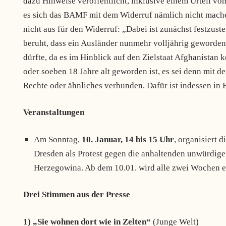
dazu Hinweise veröffentlicht, inklusive einem Urteil v
es sich das BAMF mit dem Widerruf nämlich nicht machen. 
nicht aus für den Widerruf: „Dabei ist zunächst festzust
beruht, dass ein Ausländer nunmehr volljährig geworden
dürfte, da es im Hinblick auf den Zielstaat Afghanistan 
oder soeben 18 Jahre alt geworden ist, es sei denn mit d
Rechte oder ähnliches verbunden. Dafür ist indessen in 
Veranstaltungen
Am Sonntag,
10. Januar, 14 bis 15 Uhr
, organisiert d
Dresden als Protest gegen die anhaltenden unwürdig
Herzegowina. Ab dem 10.01. wird alle zwei Wochen e
Drei Stimmen aus der Presse
1) „Sie wohnen dort wie in Zelten“
(Junge Welt)