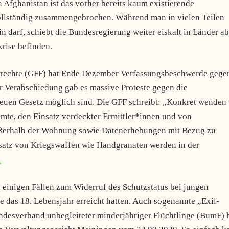
 Afghanistan ist das vorher bereits kaum existierende
lständig zusammengebrochen. Während man in vielen Teilen
darf, schiebt die Bundesregierung weiter eiskalt in Länder ab
krise befinden.
tsrechte (GFF) hat Ende Dezember Verfassungsbeschwerde gege
ner Verabschiedung gab es massive Proteste gegen die
uen Gesetz möglich sind. Die GFF schreibt: „Konkret wenden 
amte, den Einsatz verdeckter Ermittler*innen und von
ßerhalb der Wohnung sowie Datenerhebungen mit Bezug zu
satz von Kriegswaffen wie Handgranaten werden in der
!
 einigen Fällen zum Widerruf des Schutzstatus bei jungen
 das 18. Lebensjahr erreicht hatten. Auch sogenannte „Exil-
desverband unbegleiteter minderjähriger Flüchtlinge (BumF) 