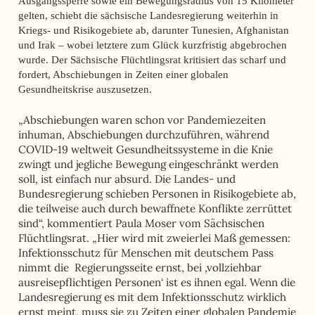
Ausgangssperre sowie ein Bewegungsradius von 15 Kilometer
gelten, schiebt die sächsische Landesregierung weiterhin in
Kriegs- und Risikogebiete ab, darunter Tunesien, Afghanistan
und Irak – wobei letztere zum Glück kurzfristig abgebrochen
wurde. Der Sächsische Flüchtlingsrat kritisiert das scharf und
fordert, Abschiebungen in Zeiten einer globalen
Gesundheitskrise auszusetzen.
„Abschiebungen waren schon vor Pandemiezeiten
inhuman, Abschiebungen durchzuführen, während
COVID-19 weltweit Gesundheitssysteme in die Knie
zwingt und jegliche Bewegung eingeschränkt werden
soll, ist einfach nur absurd. Die Landes- und
Bundesregierung schieben Personen in Risikogebiete ab,
die teilweise auch durch bewaffnete Konflikte zerrüttet
sind
“, kommentiert Paula Moser vom Sächsischen
Flüchtlingsrat.
„Hier wird mit zweierlei Maß gemessen:
Infektionsschutz für Menschen mit deutschem Pass
nimmt die Regierungsseite ernst, bei ‚vollziehbar
ausreisepflichtigen Personen‘ ist es ihnen egal. Wenn die
Landesregierung es mit dem Infektionsschutz wirklich
ernst meint, muss sie zu Zeiten einer globalen Pandemie