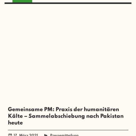
Gemeinsame PM: Praxis der humanitären
Kälte – Sammelabschiebung nach Pakistan
heute
17. März 2021
administrator
Pressemitteilung