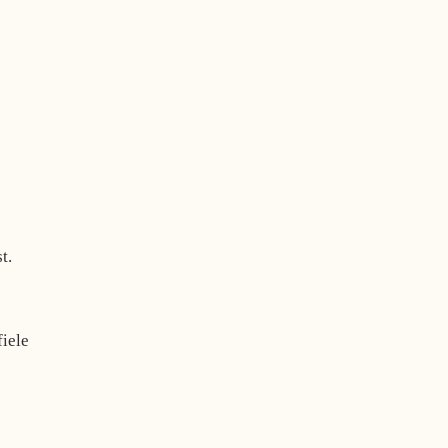
t.
iele