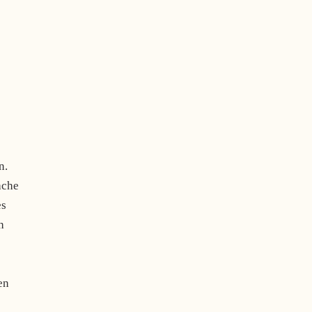
n.
ache
es
h
en