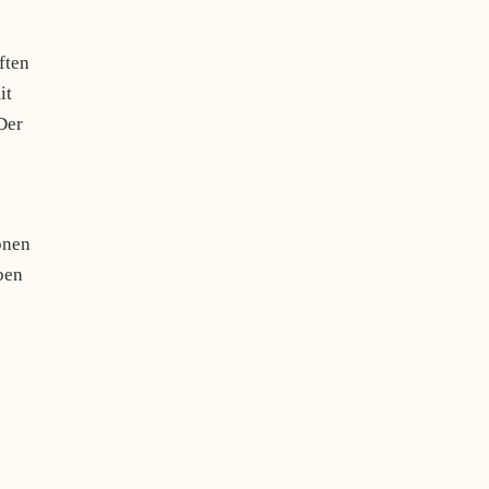
ften
it
Der
onen
ben