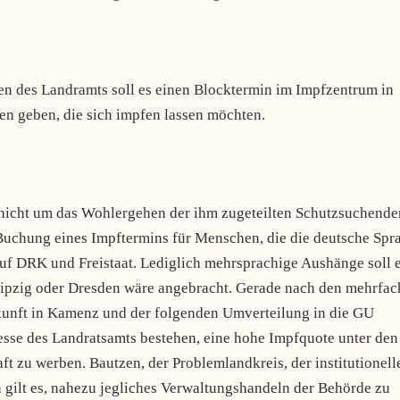
aben des Landramts soll es einen Blocktermin im Impfzentrum in
n geben, die sich impfen lassen möchten.
 nicht um das Wohlergehen der ihm zugeteilten Schutzsuchende
Buchung eines Impftermins für Menschen, die die deutsche Spr
 auf DRK und Freistaat. Lediglich mehrsprachige Aushänge soll 
eipzig oder Dresden wäre angebracht. Gerade nach den mehrfac
kunft in Kamenz und der folgenden Umverteilung in die GU
sse des Landratsamts bestehen, eine hohe Impfquote unter den
t zu werben. Bautzen, der Problemlandkreis, der institutionell
en gilt es, nahezu jegliches Verwaltungshandeln der Behörde zu