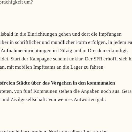
sprachigkeit um?
lsbald in die Einrichtungen gehen und dort die Impfungen
iber in schriftlicher und mündlicher Form erfolgen, in jedem Fa
 Aufnahmeeinrichtungen in Dölzig und in Dresden erkundigt.
et, Start der Kampagne scheint unklar. Der SFR erhofft sich h
an, mit mobilen Impfteams an die Lager zu fahren.
isfreien Städte über das Vorgehen in den kommunalen
orteten, von fünf Kommunen stehen die Angaben noch aus. Ger
e und Zivilgesellschaft. Von wem es Antworten gab:
ipzig nicht beschreiben. Noch am selben Tag, als das