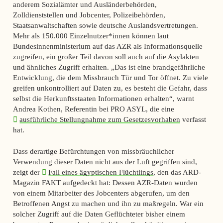
anderem Sozialämter und Ausländerbehörden,
Zolldienststellen und Jobcenter, Polizeibehörden,
Staatsanwaltschaften sowie deutsche Auslandsvertretungen.
Mehr als 150.000 Einzelnutzer*innen können laut
Bundesinnenministerium auf das AZR als Informationsquelle
zugreifen, ein großer Teil davon soll auch auf die Asylakten
und ähnliches Zugriff erhalten. „Das ist eine brandgefährliche
Entwicklung, die dem Missbrauch Tür und Tor öffnet. Zu viele
greifen unkontrolliert auf Daten zu, es besteht die Gefahr, dass
selbst die Herkunftsstaaten Informationen erhalten“, warnt
Andrea Kothen, Referentin bei PRO ASYL, die eine
ausführliche Stellungnahme zum Gesetzesvorhaben
verfasst
hat.
Dass derartige Befürchtungen von missbräuchlicher
Verwendung dieser Daten nicht aus der Luft gegriffen sind,
zeigt der
Fall eines ägyptischen Flüchtlings
, den das ARD-
Magazin
FAKT
aufgedeckt hat: Dessen AZR-Daten wurden
von einem Mitarbeiter des Jobcenters abgerufen, um den
Betroffenen Angst zu machen und ihn zu maßregeln. War ein
solcher Zugriff auf die Daten Geflüchteter bisher einem