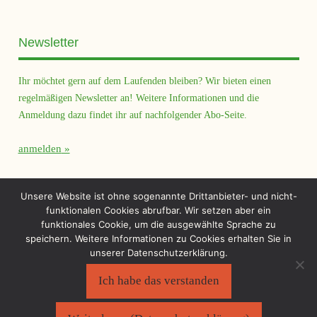
Newsletter
Ihr möchtet gern auf dem Laufenden bleiben? Wir bieten einen
regelmäßigen Newsletter an! Weitere Informationen und die
Anmeldung dazu findet ihr auf nachfolgender Abo-Seite.
anmelden
Querfeld Magazin
Unsere Website ist ohne sogenannte Drittanbieter- und nicht-
funktionalen Cookies abrufbar. Wir setzen aber ein
funktionales Cookie, um die ausgewählte Sprache zu
speichern. Weitere Informationen zu Cookies erhalten Sie in
unserer Datenschutzerklärung.
Ich habe das verstanden
Sächsischer Flüchtlingsrat e.V.
©2026
Impressum
|
Datenschutzerklärung