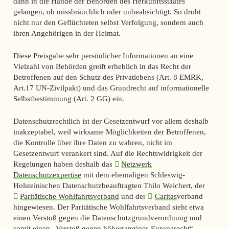
dann in die Hände der Behörden des Herkunftsstaates
gelangen, ob missbräuchlich oder unbeabsichtigt. So droht
nicht nur den Geflüchteten selbst Verfolgung, sondern auch
ihren Angehörigen in der Heimat.
Diese Preisgabe sehr persönlicher Informationen an eine
Vielzahl von Behörden greift erheblich in das Recht der
Betroffenen auf den Schutz des Privatlebens (Art. 8 EMRK,
Art.17 UN-Zivilpakt) und das Grundrecht auf informationelle
Selbstbestimmung (Art. 2 GG) ein.
Datenschutzrechtlich ist der Gesetzentwurf vor allem deshalb
inakzeptabel, weil wirksame Möglichkeiten der Betroffenen,
die Kontrolle über ihre Daten zu wahren, nicht im
Gesetzentwurf verankert sind. Auf die Rechtswidrigkeit der
Regelungen haben deshalb das
Netzwerk
Datenschutzexpertise
mit dem ehemaligen Schleswig-
Holsteinischen Datenschutzbeauftragten Thilo Weichert, der
Paritätische Wohlfahrtsverband
und der
Caritas
verband
hingewiesen. Der Paritätische Wohlfahrtsverband sieht etwa
einen Verstoß gegen die Datenschutzgrundverordnung und
somit einen „Verstoß gegen höherrangiges Europarecht“.