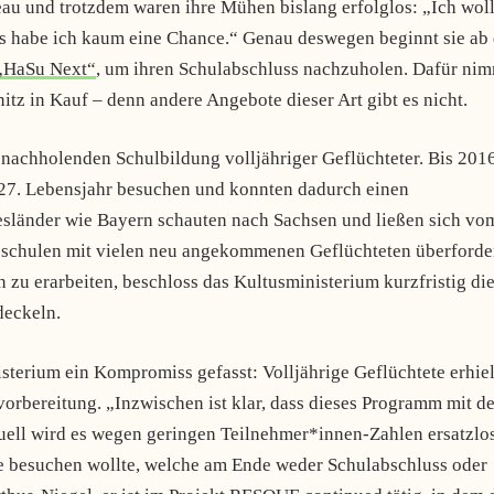
eau und trotzdem waren ihre Mühen bislang erfolglos: „Ich woll
ss habe ich kaum eine Chance.“ Genau deswegen beginnt sie ab
„HaSu Next“
, um ihren Schulabschluss nachzuholen. Dafür ni
tz in Kauf – denn andere Angebote dieser Art gibt es nicht.
 nachholenden Schulbildung volljähriger Geflüchteter. Bis 201
m 27. Lebensjahr besuchen und konnten dadurch einen
desländer wie Bayern schauten nach Sachsen und ließen sich vo
fsschulen mit vielen neu angekommenen Geflüchteten überforder
zu erarbeiten, beschloss das Kultusministerium kurzfristig di
deckeln.
sterium ein Kompromiss gefasst: Volljährige Geflüchtete erhie
orbereitung. „Inzwischen ist klar, dass dieses Programm mit d
uell wird es wegen geringen Teilnehmer*innen-Zahlen ersatzlo
besuchen wollte, welche am Ende weder Schulabschluss oder