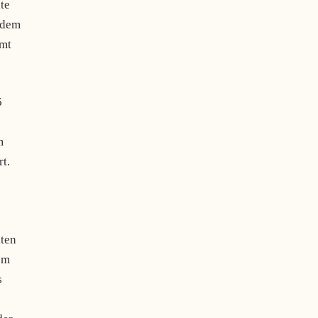
te
 dem
mmt
6
m
t.
e
lten
em
s