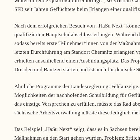
weiterführende Qualifikation einbringt.“, so Kristian Ga
SFR seit Jahren Geflüchtete beim Erlangen einer qualifiz
Nach dem erfolgreichen Besuch von „HaSu Next“ könne
qualifizierten Hauptschulabschluss erlangen. Während di
sodass bereits erste Teilnehmer*innen von der Maßnahme
letzten Durchführung am Standort Chemnitz erlangten v
erhielten anschließend einen Ausbildungsplatz. Das Pro
Dresden und Bautzen starten und ist auch für deutsche S
Ähnliche Programme der Landesregierung: Fehlanzeige. 
Möglichkeiten der nachholenden Schulbildung für Geflüc
das einstige Versprechen zu erfüllen, müsste das Rad ab
sächsische Arbeitsverwaltung müsste diese lediglich mehr 
Das Beispiel „HaSu Next“ zeigt, dass es in Sachsen bere
Maßnahmen an den Start gehen würden. Problem: örtlich