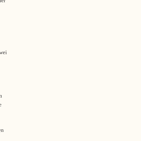
der
wei
m
e
en