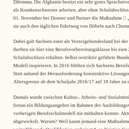
Dilemma. Die Afghanin besitzt ein sehr gutes Sprachniv
als Krankenschwester arbeiten, aber ohne Schulabschlu
01. November bei Donner und Partner die Maßnahme
sie auch den täglichen Fahrtweg von Döbeln nach Chemni
Dabei galt Sachsen einst als Vorzeigebundesland bei der
durften sie hier eine Berufsvorbereitungsklasse bis zu
Schulabschluss erhalten. Selbst restriktiv geführte Bun
Modell inspirieren. In 2016 fühlten sich Sachsens Beru
Statt anhand der Herausforderung konstruktive Lösungen 
Altersgrenze ab dem Schuljahr 2016/17 auf 18 Jahre zu 
Damals wurde zwischen Kultus-, Arbeits- und Sozialmini
fortan ein Bildungsangebot im Rahmen der Ausbildungsv
vorherigen Berufsschulmodell nie mithalten konnte. Akt
abgewickelt. Warum? Weil kaum jemand eine Maßnahme 