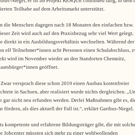
rthus-Niegel, er ist im Projekt RESQUE continued tätig, in dem 
ierten Teilhabe auf dem Arbeitsmarkt unterstützt.
n die Menschen dagegen nach 18 Monaten den einfachen bzw.
eser Zeit wird auch auf den Praxisbezug sehr viel Wert gelegt,
 direkt in ein Ausbildungsverhältnis wechselten. Während der
on elf Teilnehmer*innen acht Personen einen Schulabschluss, z
jekt wird im November wieder an den Standorten Chemnitz,
taatsbürger*innen geöffnet.
Zwar versprach diese schon 2019 einen Ausbau kostenfreier
htete in Sachsen, aber realisiert wurde nichts dergleichen. „U
er gar nicht neu erfunden werden. Derlei Maßnahmen gibt es, di
fördern, als dies aktuell der Fall ist.“, erklärt Garthus-Niegel.
its kompetente und erfahrene Bildungsträger gibt, die mit solch
e Jobcenter müssten sich mehr zu einer wohlwollenden