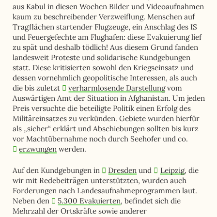
aus Kabul in diesen Wochen Bilder und Videoaufnahmen
kaum zu beschreibender Verzweiflung. Menschen auf
Tragflächen startender Flugzeuge, ein Anschlag des IS
und Feuergefechte am Flughafen: diese Evakuierung lief
zu spät und deshalb tödlich! Aus diesem Grund fanden
landesweit Proteste und solidarische Kundgebungen
statt. Diese kritisierten sowohl den Kriegseinsatz und
dessen vornehmlich geopolitische Interessen, als auch
die bis zuletzt
verharmlosende Darstellung
vom
Auswärtigen Amt der Situation in Afghanistan. Um jeden
Preis versuchte die beteiligte Politik einen Erfolg des
Militäreinsatzes zu verkünden. Gebiete wurden hierfür
als „sicher“ erklärt und Abschiebungen sollten bis kurz
vor Machtübernahme noch durch Seehofer und co.
erzwungen
werden.
Auf den Kundgebungen in
Dresden
und
Leipzig
, die
wir mit Redebeiträgen unterstützten, wurden auch
Forderungen nach Landesaufnahmeprogrammen laut.
Neben den
5.300 Evakuierten
, befindet sich die
Mehrzahl der Ortskräfte sowie anderer