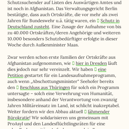
Schutzsuchender auf Listen des Auswärtigen Amtes und
ist noch in Afghanistan. Das Verwaltungsgericht Berlin
bestätigte, dass auch Ortskräfte, die vor mehr als zwei
Jahren für Bundeswehr u.ä. tätig waren, ein
Schutz in
Deutschland zusteht
. Eine Zusage der Aufnahme von bis
zu 40.000 Ortskräften/deren Angehörige und weiteren
10.000 besonders Schutzbedürftiger erfolgte in dieser
Woche durch Außenminister Maas.
Zwar werden schon erste Familien der Ortskräfte aus
Afghanistan aufgenommen, wie
hier in Dresden
läuft
dies jedoch nur sehr vereinzelt. Wir haben
eine
Petition
gestartet für ein Landesaufnahmeprogramm,
auch wenn „Abschottungsminister“ Seehofer bereits
den
Beschluss aus Thüringen
für solch ein Programm
untersagte – solch eine Verwehrung von Humanität,
insbesondere anhand der Verantwortung von zwanzig
Jahren Militäreinsatz im Land, ist schlicht inakzeptabel.
Weiter fordern wir den Abbau aktuell
lähmender
Bürokratie
! Wir solidarisieren uns gemeinsam mit
ProAsyl und den Landesflüchtlingsräten für eine