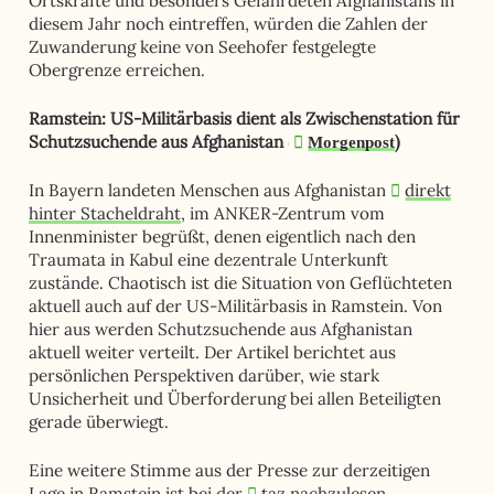
Ortskräfte und besonders Gefährdeten Afghanistans in
diesem Jahr noch eintreffen, würden die Zahlen der
Zuwanderung keine von Seehofer festgelegte
Obergrenze erreichen.
Ramstein: US-Militärbasis dient als Zwischenstation für
Schutzsuchende aus Afghanistan (
)
Morgenpost
In Bayern landeten Menschen aus Afghanistan
direkt
hinter Stacheldraht
, im ANKER-Zentrum vom
Innenminister begrüßt, denen eigentlich nach den
Traumata in Kabul eine dezentrale Unterkunft
zustände. Chaotisch ist die Situation von Geflüchteten
aktuell auch auf der US-Militärbasis in Ramstein. Von
hier aus werden Schutzsuchende aus Afghanistan
aktuell weiter verteilt. Der Artikel berichtet aus
persönlichen Perspektiven darüber, wie stark
Unsicherheit und Überforderung bei allen Beteiligten
gerade überwiegt.
Eine weitere Stimme aus der Presse zur derzeitigen
Lage in Ramstein ist bei der
taz
nachzulesen.