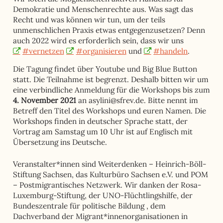
Demokratie und Menschenrechte aus. Was sagt das
Recht und was können wir tun, um der teils
unmenschlichen Praxis etwas entgegenzusetzen? Denn
auch 2022 wird es erforderlich sein, dass wir uns
#vernetzen
#organisieren
und
#handeln
.
Die Tagung findet über Youtube und Big Blue Button
statt. Die Teilnahme ist begrenzt. Deshalb bitten wir um
eine verbindliche Anmeldung für die Workshops bis zum
4. November 2021
an asylini@sfrev.de. Bitte nennt im
Betreff den Titel des Workshops und euren Namen. Die
Workshops finden in deutscher Sprache statt, der
Vortrag am Samstag um 10 Uhr ist auf Englisch mit
Übersetzung ins Deutsche.
Veranstalter*innen sind
Weiterdenken – Heinrich-Böll-
Stiftung Sachsen
, das
Kulturbüro Sachsen e.V.
und POM
– Postmigrantisches Netzwerk. Wir danken der
Rosa-
Luxemburg-Stiftung
, der
UNO-Flüchtlingshilfe,
der
Bundeszentrale für politische Bildung
, dem
Dachverband der Migrant*innenorganisationen in