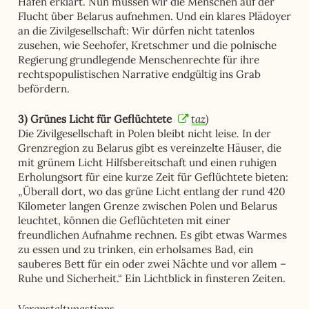
Häfen erklärt. Nun müssen wir die Menschen auf der
Flucht über Belarus aufnehmen. Und ein klares Plädoyer
an die Zivilgesellschaft: Wir dürfen nicht tatenlos
zusehen, wie Seehofer, Kretschmer und die polnische
Regierung grundlegende Menschenrechte für ihre
rechtspopulistischen Narrative endgültig ins Grab
befördern.
(
taz
)
3) Grünes Licht für Geflüchtete
.
Die Zivilgesellschaft in Polen bleibt nicht leise
In der
Grenzregion zu Belarus gibt es vereinzelte Häuser, die
mit grünem Licht Hilfsbereitschaft und einen ruhigen
Erholungsort für eine kurze Zeit für Geflüchtete bieten:
„
Überall dort, wo das grüne Licht entlang der rund 420
Kilometer langen Grenze zwischen Polen und Belarus
leuchtet, können die Geflüchteten mit einer
freundlichen Aufnahme rechnen. Es gibt etwas Warmes
zu essen und zu trinken, ein erholsames Bad, ein
sauberes Bett für ein oder zwei Nächte und vor allem –
Ruhe und Sicherheit.
“
Ein Lichtblick in finsteren Zeiten.
Veranstaltungstipps