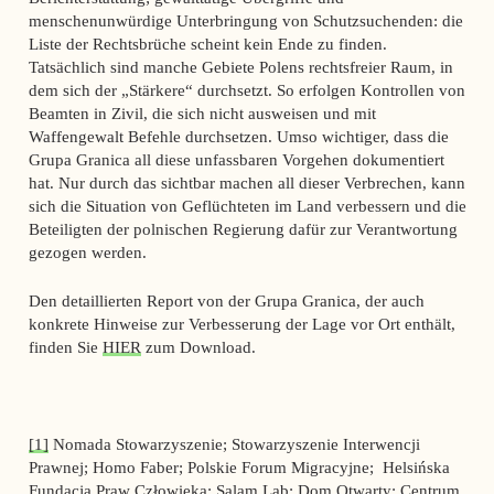
menschenunwürdige Unterbringung von Schutzsuchenden: die
Liste der Rechtsbrüche scheint kein Ende zu finden.
Tatsächlich sind manche Gebiete Polens rechtsfreier Raum, in
dem sich der „Stärkere“ durchsetzt. So erfolgen Kontrollen von
Beamten in Zivil, die sich nicht ausweisen und mit
Waffengewalt Befehle durchsetzen. Umso wichtiger, dass die
Grupa Granica all diese unfassbaren Vorgehen dokumentiert
hat. Nur durch das sichtbar machen all dieser Verbrechen, kann
sich die Situation von Geflüchteten im Land verbessern und die
Beteiligten der polnischen Regierung dafür zur Verantwortung
gezogen werden.
Den detaillierten Report von der Grupa Granica, der auch
konkrete Hinweise zur Verbesserung der Lage vor Ort enthält,
finden Sie
HIER
zum Download.
[1]
Nomada Stowarzyszenie; Stowarzyszenie Interwencji
Prawnej; Homo Faber; Polskie Forum Migracyjne; Helsińska
Fundacja Praw Człowieka; Salam Lab; Dom Otwarty; Centrum