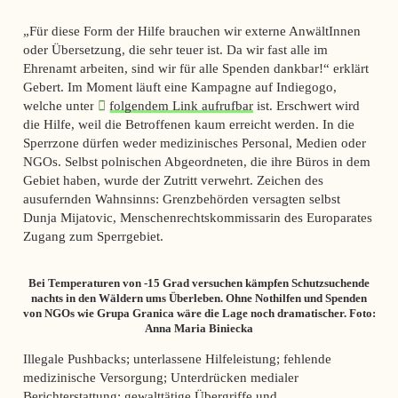
„Für diese Form der Hilfe brauchen wir externe AnwältInnen
oder Übersetzung, die sehr teuer ist. Da wir fast alle im
Ehrenamt arbeiten, sind wir für alle Spenden dankbar!“ erklärt
Gebert. Im Moment läuft eine Kampagne auf Indiegogo,
welche unter
folgendem Link aufrufbar
ist. Erschwert wird
die Hilfe, weil die Betroffenen kaum erreicht werden. In die
Sperrzone dürfen weder medizinisches Personal, Medien oder
NGOs. Selbst polnischen Abgeordneten, die ihre Büros in dem
Gebiet haben, wurde der Zutritt verwehrt. Zeichen des
ausufernden Wahnsinns: Grenzbehörden versagten selbst
Dunja Mijatovic, Menschenrechtskommissarin des Europarates
Zugang zum Sperrgebiet.
Bei Temperaturen von -15 Grad versuchen kämpfen Schutzsuchende
nachts in den Wäldern ums Überleben. Ohne Nothilfen und Spenden
von NGOs wie Grupa Granica wäre die Lage noch dramatischer. Foto:
Anna Maria Biniecka
Illegale Pushbacks; unterlassene Hilfeleistung; fehlende
medizinische Versorgung; Unterdrücken medialer
Berichterstattung; gewalttätige Übergriffe und