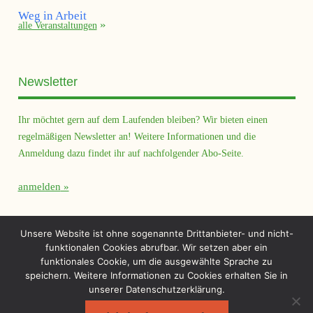
alle Veranstaltungen
Newsletter
Ihr möchtet gern auf dem Laufenden bleiben? Wir bieten einen
regelmäßigen Newsletter an! Weitere Informationen und die
Anmeldung dazu findet ihr auf nachfolgender Abo-Seite.
anmelden
Querfeld Magazin
Unsere Website ist ohne sogenannte Drittanbieter- und nicht-
funktionalen Cookies abrufbar. Wir setzen aber ein
funktionales Cookie, um die ausgewählte Sprache zu
speichern. Weitere Informationen zu Cookies erhalten Sie in
unserer Datenschutzerklärung.