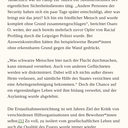
eigentlichen Sicherheitsdienstes tätig. „Andere Personen der
Security haben sich ein paar Tage später entschuldigt, aber was
bringt mir das jetzt? Ich bin ein friedlicher Mensch und wurde
komplett ohne Grund zusammengeschlagen“, berichtet Osaro
O. weiter, der auch bereits mehrfach zuvor Opfer von Racial
Profiling durch die Leipziger Polizei wurde. Bei
Ausweiskontrollen hätten ihn beispielsweise Beamt*innen
ohne erkennbaren Grund gegen die Wand gedrückt.
„Was schwarze Menschen hier nach der Flucht durchmachen,
kann niemand verstehen. Auch von anderen Geflüchteten
werden wir diskriminiert. Dabei will ich nichts außer dieses
Heim verlassen, auf sämtliche Hilfe des Staates verzichten und
eine Arbeitsgenehmigung bekommen.“ Doch die Chance auf
ein eigenständiges Leben wird ihm bislang verwehrt, und der
Asylantrag wurde abgelehnt.
Die Erstaufnahmeeinrichtung ist seit Jahren Ziel der Kritik von
verschiedenen Hilfsorganisationen und den Bewohner*innen
selbst.
[1]
Zu voll, zu isoliert vom gesellschaftlichen Leben und
auch die Qualität des Essens wurde immer wieder