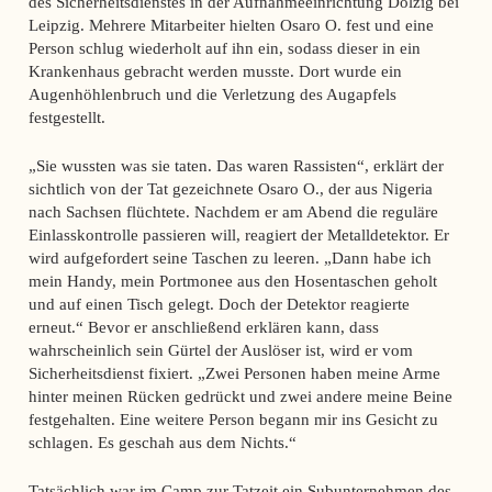
des Sicherheitsdienstes in der Aufnahmeeinrichtung Dölzig bei
Leipzig. Mehrere Mitarbeiter hielten Osaro O. fest und eine
Person schlug wiederholt auf ihn ein, sodass dieser in ein
Krankenhaus gebracht werden musste. Dort wurde ein
Augenhöhlenbruch und die Verletzung des Augapfels
festgestellt.
„Sie wussten was sie taten. Das waren Rassisten“, erklärt der
sichtlich von der Tat gezeichnete Osaro O., der aus Nigeria
nach Sachsen flüchtete. Nachdem er am Abend die reguläre
Einlasskontrolle passieren will, reagiert der Metalldetektor. Er
wird aufgefordert seine Taschen zu leeren. „Dann habe ich
mein Handy, mein Portmonee aus den Hosentaschen geholt
und auf einen Tisch gelegt. Doch der Detektor reagierte
erneut.“ Bevor er anschließend erklären kann, dass
wahrscheinlich sein Gürtel der Auslöser ist, wird er vom
Sicherheitsdienst fixiert. „Zwei Personen haben meine Arme
hinter meinen Rücken gedrückt und zwei andere meine Beine
festgehalten. Eine weitere Person begann mir ins Gesicht zu
schlagen. Es geschah aus dem Nichts.“
Tatsächlich war im Camp zur Tatzeit ein Subunternehmen des