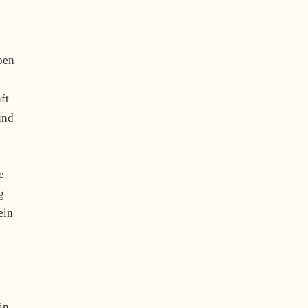
ben
ft
und
e
g
ein
in