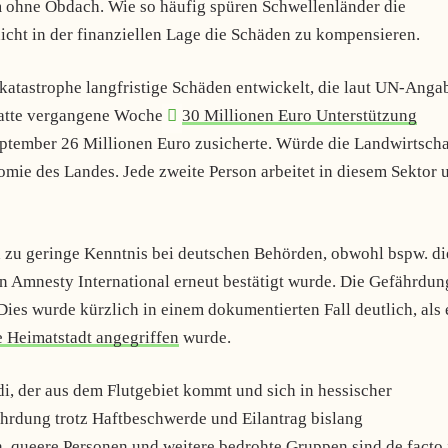
 ohne Obdach. Wie so häufig spüren Schwellenländer die
cht in der finanziellen Lage die Schäden zu kompensieren.
tkatastrophe langfristige Schäden entwickelt, die laut UN-Anga
hatte vergangene Woche
30 Millionen Euro Unterstützung
ptember 26 Millionen Euro zusicherte. Würde die Landwirtscha
mie des Landes. Jede zweite Person arbeitet in diesem Sektor 
 zu geringe Kenntnis bei deutschen Behörden, obwohl bspw. di
Amnesty International erneut bestätigt wurde. Die Gefährdun
 Dies wurde kürzlich in einem dokumentierten Fall deutlich, als 
e Heimatstadt angegriffen
wurde.
, der aus dem Flutgebiet kommt und sich in hessischer
ährdung trotz Haftbeschwerde und Eilantrag bislang
n, queere Personen und weitere bedrohte Gruppen sind de facto 