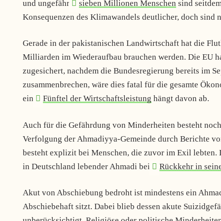
und ungefähr
sieben Millionen Menschen
sind seitdem
Konsequenzen des Klimawandels deutlicher, doch sind ni
Gerade in der pakistanischen Landwirtschaft hat die Flu
Milliarden im Wiederaufbau brauchen werden. Die EU 
zugesichert, nachdem die Bundesregierung bereits im Se
zusammenbrechen, wäre dies fatal für die gesamte Ökono
ein
Fünftel der Wirtschaftsleistung
hängt davon ab.
Auch für die Gefährdung von Minderheiten besteht noch
Verfolgung der Ahmadiyya-Gemeinde durch Berichte von 
besteht explizit bei Menschen, die zuvor im Exil lebten.
in Deutschland lebender Ahmadi bei
Rückkehr in sein
Akut von Abschiebung bedroht ist mindestens ein Ahmadi
Abschiebehaft sitzt. Dabei blieb dessen akute Suizidgef
unberücksichtigt. Religiöse oder politische Minderheite