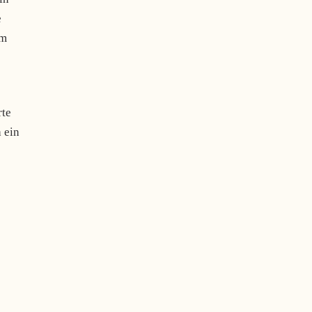
e
um
rte
 ein