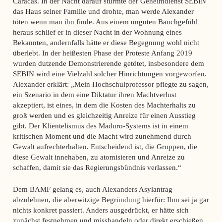
Caracas. In der Nacht darauf stürmte der Geheimdienst SEBIN
das Haus seiner Familie und drohte, man werde Alexander
töten wenn man ihn finde. Aus einem unguten Bauchgefühl
heraus schlief er in dieser Nacht in der Wohnung eines
Bekannten, andernfalls hätte er diese Begegnung wohl nicht
überlebt. In der heißesten Phase der Proteste Anfang 2019
wurden dutzende Demonstrierende getötet, insbesondere dem
SEBIN wird eine Vielzahl solcher Hinrichtungen vorgeworfen.
Alexander erklärt: „Mein Hochschulprofessor pflegte zu sagen,
ein Szenario in dem eine Diktatur ihren Machtverlust
akzeptiert, ist eines, in dem die Kosten des Machterhalts zu
groß werden und es gleichzeitig Anreize für einen Ausstieg
gibt. Der Klientelismus des Maduro-Systems ist in einem
kritischen Moment und die Macht wird zunehmend durch
Gewalt aufrechterhalten. Entscheidend ist, die Gruppen, die
diese Gewalt innehaben, zu atomisieren und Anreize zu
schaffen, damit sie das Regierungsbündnis verlassen.“
Dem BAMF gelang es, auch Alexanders Asylantrag
abzulehnen, die aberwitzige Begründung hierfür: Ihm sei ja gar
nichts konkret passiert. Anders ausgedrückt, er hätte sich
zunächst festnehmen und misshandeln oder direkt erschießen