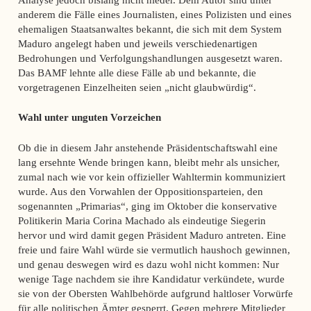
anderem die Fälle eines Journalisten, eines Polizisten und eines
ehemaligen Staatsanwaltes bekannt, die sich mit dem System
Maduro angelegt haben und jeweils verschiedenartigen
Bedrohungen und Verfolgungshandlungen ausgesetzt waren.
Das BAMF lehnte alle diese Fälle ab und bekannte, die
vorgetragenen Einzelheiten seien „nicht glaubwürdig“.
Wahl unter unguten Vorzeichen
Ob die in diesem Jahr anstehende Präsidentschaftswahl eine
lang ersehnte Wende bringen kann, bleibt mehr als unsicher,
zumal nach wie vor kein offizieller Wahltermin kommuniziert
wurde. Aus den Vorwahlen der Oppositionsparteien, den
sogenannten „Primarias“, ging im Oktober die konservative
Politikerin Maria Corina Machado als eindeutige Siegerin
hervor und wird damit gegen Präsident Maduro antreten. Eine
freie und faire Wahl würde sie vermutlich haushoch gewinnen,
und genau deswegen wird es dazu wohl nicht kommen: Nur
wenige Tage nachdem sie ihre Kandidatur verkündete, wurde
sie von der Obersten Wahlbehörde aufgrund haltloser Vorwürfe
für alle politischen Ämter gesperrt. Gegen mehrere Mitglieder