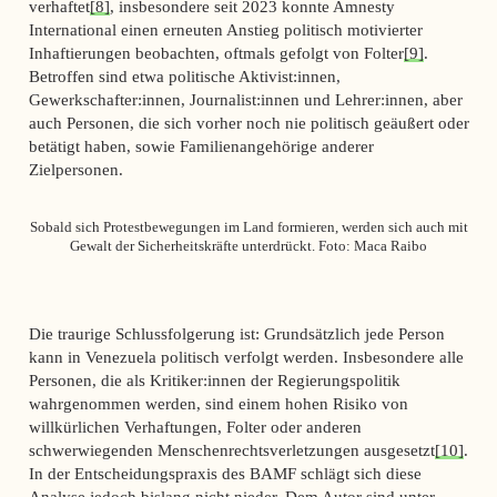
verhaftet
[8]
, insbesondere seit 2023 konnte Amnesty
International einen erneuten Anstieg politisch motivierter
Inhaftierungen beobachten, oftmals gefolgt von Folter
[9]
.
Betroffen sind etwa politische Aktivist:innen,
Gewerkschafter:innen, Journalist:innen und Lehrer:innen, aber
auch Personen, die sich vorher noch nie politisch geäußert oder
betätigt haben, sowie Familienangehörige anderer
Zielpersonen.
Sobald sich Protestbewegungen im Land formieren, werden sich auch mit
Gewalt der Sicherheitskräfte unterdrückt. Foto: Maca Raibo
Die traurige Schlussfolgerung ist: Grundsätzlich jede Person
kann in Venezuela politisch verfolgt werden. Insbesondere alle
Personen, die als Kritiker:innen der Regierungspolitik
wahrgenommen werden, sind einem hohen Risiko von
willkürlichen Verhaftungen, Folter oder anderen
schwerwiegenden Menschenrechtsverletzungen ausgesetzt
[10]
.
In der Entscheidungspraxis des BAMF schlägt sich diese
Analyse jedoch bislang nicht nieder. Dem Autor sind unter