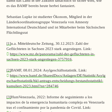
damit das Land in der Zukunft tatsächlich so sicher wird, wie
es das BAMF bereits heute herbei fantasiert.
Sebastian Lupke ist studierter Ökonom, Mitglied in der
Länderkoordinationsgruppe Venezuela von Amnesty
International Deutschland und ist Mitarbeiter beim Sächsischen
Flüchtlingsrat
[1]
u.a. Mitteldeutsche Zeitung, 30.12.2023: Zahl der
Geflüchteten in Sachsen 2023 stark angestiegen. Link:
https://www.mz.de/panorama/zahl-der-gefluchteten-in-
sachsen-2023-stark-angestiegen-3757916
.
[2]
BAMF, 08.01.2024: Asylgeschäftsstatistik. Link:
https://www.bamf.de/SharedDocs/Anlagen/DE/Statistik/Asylg
eschaeftsstatistik/hkl-antrags-entscheidungs-bestandsstatistikl-
kumuliert-2023.html?nn=284746
[3]
HumVenezuela, 2022: Informe de seguimiento a los
impactos de la emergencia humanitaria compleja en Venezuela
tras el confinamiento por la pandemia de Covid. Link: