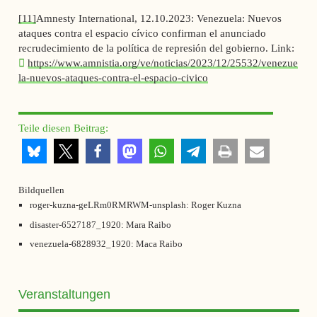
[11]
Amnesty International, 12.10.2023: Venezuela: Nuevos
ataques contra el espacio cívico confirman el anunciado
recrudecimiento de la política de represión del gobierno. Link:
https://www.amnistia.org/ve/noticias/2023/12/25532/venezue
la-nuevos-ataques-contra-el-espacio-civico
Teile diesen Beitrag:
Bildquellen
roger-kuzna-geLRm0RMRWM-unsplash: Roger Kuzna
disaster-6527187_1920: Mara Raibo
venezuela-6828932_1920: Maca Raibo
Veranstaltungen