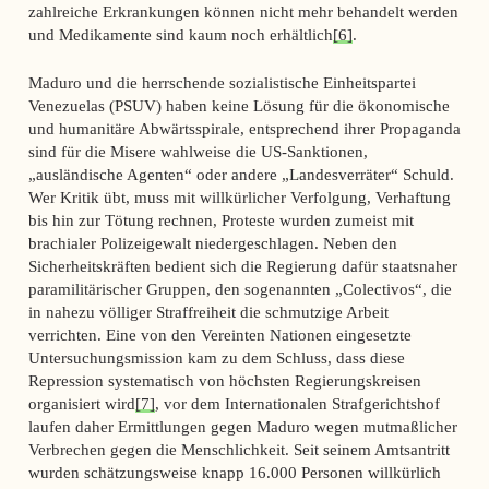
zahlreiche Erkrankungen können nicht mehr behandelt werden
und Medikamente sind kaum noch erhältlich
[6]
.
Maduro und die herrschende sozialistische Einheitspartei
Venezuelas (PSUV) haben keine Lösung für die ökonomische
und humanitäre Abwärtsspirale, entsprechend ihrer Propaganda
sind für die Misere wahlweise die US-Sanktionen,
„ausländische Agenten“ oder andere „Landesverräter“ Schuld.
Wer Kritik übt, muss mit willkürlicher Verfolgung, Verhaftung
bis hin zur Tötung rechnen, Proteste wurden zumeist mit
brachialer Polizeigewalt niedergeschlagen. Neben den
Sicherheitskräften bedient sich die Regierung dafür staatsnaher
paramilitärischer Gruppen, den sogenannten „Colectivos“, die
in nahezu völliger Straffreiheit die schmutzige Arbeit
verrichten. Eine von den Vereinten Nationen eingesetzte
Untersuchungsmission kam zu dem Schluss, dass diese
Repression systematisch von höchsten Regierungskreisen
organisiert wird
[7]
, vor dem Internationalen Strafgerichtshof
laufen daher Ermittlungen gegen Maduro wegen mutmaßlicher
Verbrechen gegen die Menschlichkeit. Seit seinem Amtsantritt
wurden schätzungsweise knapp 16.000 Personen willkürlich