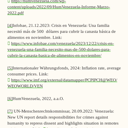
https://humvenezuela.com/wp-
content/uploads/2022/09/HumVenezuela-Informe-Marzo-
2022.pdf
[4]
Infobae, 21.12.2023: Crisis en Venezuela: Una familia
necesitó más de 500 dólares para cubrir la canasta básica de
alimentos en noviembre. Link:
https://www.infobae.com/venezuela/2023/12/22/crisis-en-
venezuela-una-familia-necesito-mas-de-500-dolares-para-
cubrir-la-canasta-basica-de-alimentos-en-noviembre/
[5]
Internationaler Währungsfonds, 2024: Inflation rate, average
consumer prices. Link:
https://www.imf.org/external/datamapper/PCPIPCH@WEO/
WEOWORLD/VEN
[6]
HumVenezuela, 2022, a.a.O.
[7]
UN-Menschenrechtskommissar, 20.09.2022: Venezuela:
New UN report details responsibilities for crimes against
humanity to repress dissent and highlights situation in remotes