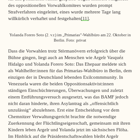
des oppositionellen Vorwahlkomitees wurden prompt
Strafverfahren eingeleitet, eines wurde mehrere Tage lang
willkürlich verhaftet und festgehalten
[11]
.
Yolanda Forero Soto (2. v.r.) im „Primarias“-Wahlbüro am 22. Oktober in
Berlin. Foto: privat
Dass die Vorwahlen trotz Störmanövern erfolgreich über die
Bühne gingen, liegt auch an Menschen wie Argelr Vasquéz
Hidalgo und Yolanda Forero Soto: Das Ehepaar meldete sich
als Wahlhelfer:innen für das Primarias-Wahlbüro in Berlin, dem
einzigen der in Deutschland lebenden Exilcommmunity. In
Venezuela waren die beiden Oppositionsaktivist:innen
ständigen Einschüchterungen, Überwachungen und zuletzt
einem Entführungsversuch ausgesetzt, was das BAMF jedoch
nicht daran hinderte, ihren Asylantrag als „offensichtlich
unzulässig“ abzulehnen. Erst eine Entscheidung vor dem
Chemnitzer Verwaltungsgericht brachte die notwendige
Zuerkennung der Flüchtlingseigenschaft, gemeinsam mit ihren
Kindern leben Argelr und Yolanda jetzt im sächsischen Flöha.
Im Hinblick auf die Präsidentschaftswahlen bleibt Argelr