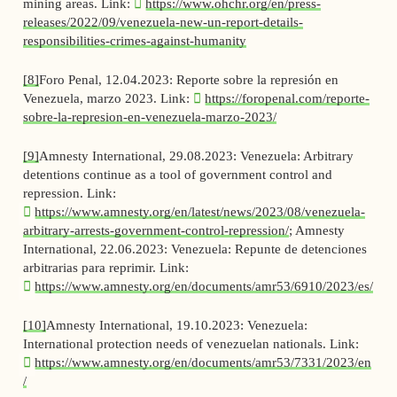
mining areas. Link:
https://www.ohchr.org/en/press-
releases/2022/09/venezuela-new-un-report-details-
responsibilities-crimes-against-humanity
[8]
Foro Penal, 12.04.2023: Reporte sobre la represión en
Venezuela, marzo 2023. Link:
https://foropenal.com/reporte-
sobre-la-represion-en-venezuela-marzo-2023/
[9]
Amnesty International, 29.08.2023: Venezuela: Arbitrary
detentions continue as a tool of government control and
repression. Link:
https://www.amnesty.org/en/latest/news/2023/08/venezuela-
arbitrary-arrests-government-control-repression/
; Amnesty
International, 22.06.2023: Venezuela: Repunte de detenciones
arbitrarias para reprimir. Link:
https://www.amnesty.org/en/documents/amr53/6910/2023/es/
[10]
Amnesty International, 19.10.2023: Venezuela:
International protection needs of venezuelan nationals. Link:
https://www.amnesty.org/en/documents/amr53/7331/2023/en
/