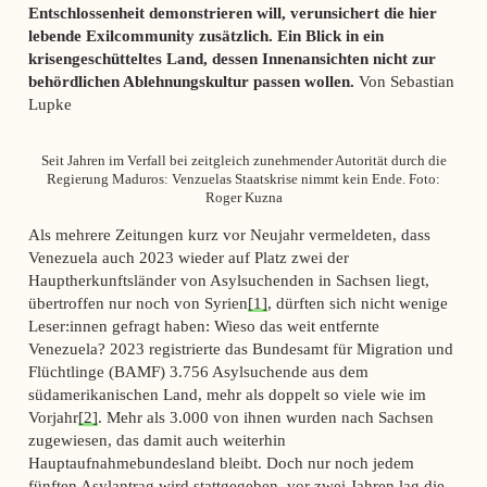
Entschlossenheit demonstrieren will, verunsichert die hier
lebende Exilcommunity zusätzlich. Ein Blick in ein
krisengeschütteltes Land, dessen Innenansichten nicht zur
behördlichen Ablehnungskultur passen wollen.
Von Sebastian
Lupke
Seit Jahren im Verfall bei zeitgleich zunehmender Autorität durch die
Regierung Maduros: Venzuelas Staatskrise nimmt kein Ende. Foto:
Roger Kuzna
Als mehrere Zeitungen kurz vor Neujahr vermeldeten, dass
Venezuela auch 2023 wieder auf Platz zwei der
Hauptherkunftsländer von Asylsuchenden in Sachsen liegt,
übertroffen nur noch von Syrien
[1]
, dürften sich nicht wenige
Leser:innen gefragt haben: Wieso das weit entfernte
Venezuela? 2023 registrierte das Bundesamt für Migration und
Flüchtlinge (BAMF) 3.756 Asylsuchende aus dem
südamerikanischen Land, mehr als doppelt so viele wie im
Vorjahr
[2]
. Mehr als 3.000 von ihnen wurden nach Sachsen
zugewiesen, das damit auch weiterhin
Hauptaufnahmebundesland bleibt. Doch nur noch jedem
fünften Asylantrag wird stattgegeben, vor zwei Jahren lag die