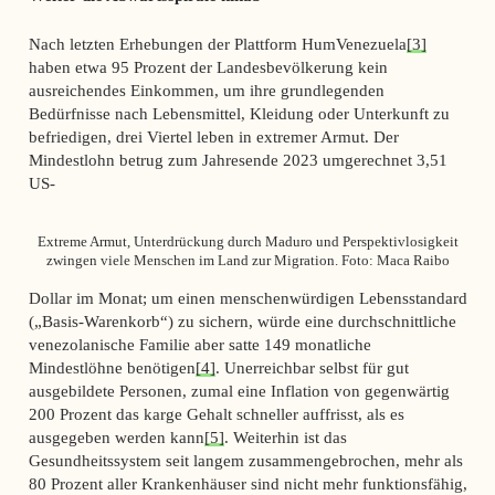
Nach letzten Erhebungen der Plattform HumVenezuela
[3]
haben etwa 95 Prozent der Landesbevölkerung kein
ausreichendes Einkommen, um ihre grundlegenden
Bedürfnisse nach Lebensmittel, Kleidung oder Unterkunft zu
befriedigen, drei Viertel leben in extremer Armut. Der
Mindestlohn betrug zum Jahresende 2023 umgerechnet 3,51
US-
Extreme Armut, Unterdrückung durch Maduro und Perspektivlosigkeit
zwingen viele Menschen im Land zur Migration. Foto: Maca Raibo
Dollar im Monat; um einen menschenwürdigen Lebensstandard
(„Basis-Warenkorb“) zu sichern, würde eine durchschnittliche
venezolanische Familie aber satte 149 monatliche
Mindestlöhne benötigen
[4]
. Unerreichbar selbst für gut
ausgebildete Personen, zumal eine Inflation von gegenwärtig
200 Prozent das karge Gehalt schneller auffrisst, als es
ausgegeben werden kann
[5]
. Weiterhin ist das
Gesundheitssystem seit langem zusammengebrochen, mehr als
80 Prozent aller Krankenhäuser sind nicht mehr funktionsfähig,