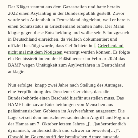
Der Kläger stammt aus dem Gazastreifen und hatte bereits
2022 einen Asylantrag in der Bundesrepublik gestellt. Zuvor
wurde sein Aufenthalt in Deutschland abgelehnt, weil er bereits
einen Schutzstatus in Griechenland erhalten hatte. Der Mann
klagte gegen diese Entscheidung und wollte sein Schutzgesuch
in Deutschland einreichen, da vielfach dokumentiert und
offiziell bestätigt wurde, dass Geflüchtete in
Griechenland
nicht mal mit dem Nötigsten
versorgt werden können. Es folgte
ein Rechtsstreit indem der Palästinenser im Februar 2024 das
BAMF wegen Untätigkeit zum Asylverfahren in Deutschland
anklagte.
Nun erfolgte, knapp zwei Jahre nach Stellung des Antrages,
eine Verpflichtung des Dresdener Gerichtes, dass die
Bundesbehörde einen Bescheid hierfür ausstellen muss. Das
BAMF hatte zuvor Entscheidungen von Menschen aus
palästinensischen Gebieten im Asylverfahren ausgesetzt. Die
Lage sei seit dem menschenverachtendem Angriff und Pogrom
der Hamas am 7. Oktober letzten Jahres „[…]außerordentlich
dynamisch, unübersichtlich und schwer zu bewerten[…]“.
Obwohl im Gegenangriff der isrealischen Armee tausende