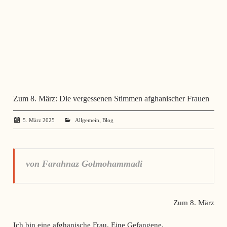
Zum 8. März: Die vergessenen Stimmen afghanischer Frauen
,
5. März 2025
administrator
Allgemein
Blog
von Farahnaz Golmohammadi
Zum 8. März
Ich bin eine afghanische Frau. Eine Gefangene.