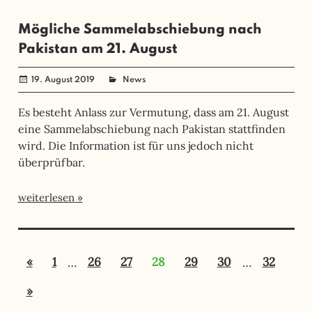
Mögliche Sammelabschiebung nach
Pakistan am 21. August
19. August 2019
administrator
News
Es besteht Anlass zur Vermutung, dass am 21. August
eine Sammelabschiebung nach Pakistan stattfinden
wird. Die Information ist für uns jedoch nicht
überprüfbar.
weiterlesen
Seitennummerierung
Vorherige
«
1
…
26
27
28
29
30
…
32
der
Beiträge
Nächste
»
Beiträge
Beiträge