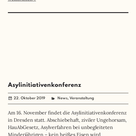
Asylinitiativenkonferenz
,
22. Oktober 2019
administrator
News
Veranstaltung
Am 16. November findet die Asylinitiativenkonferenz
in Dresden statt. Abschiebehaft, ziviler Ungehorsam,
HauAbGesetz, Asylverfahren bei unbegleiteten
Minderjährigen – kein heißes Eisen wird