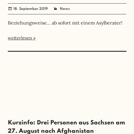
18. September 2019
administrator
News
Beziehungsweise… ab sofort mit einem Asylberater!
weiterlesen
Kurzinfo: Drei Personen aus Sachsen am
27. August nach Afghanistan