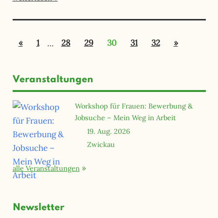
Seitennummerierung
Vorherige
Nächste
«
1
…
28
29
30
31
32
»
der
Beiträge
Beiträge
Beiträge
Veranstaltungen
Workshop für Frauen: Bewerbung &
Jobsuche – Mein Weg in Arbeit
19. Aug. 2026
Zwickau
alle Veranstaltungen
Newsletter