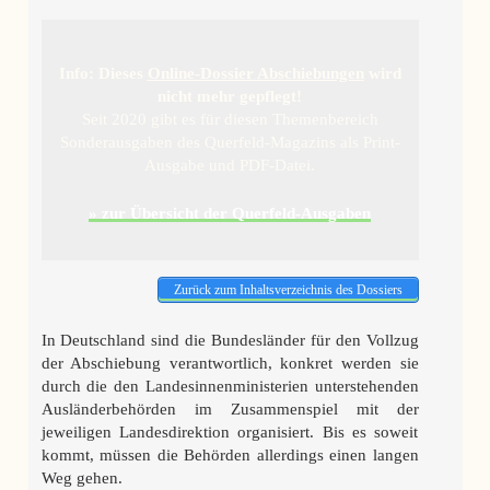
Info: Dieses
Online-Dossier Abschiebungen
wird
nicht mehr gepflegt!
Seit 2020 gibt es für diesen Themenbereich
Sonderausgaben des Querfeld-Magazins als Print-
Ausgabe und PDF-Datei.
» zur Übersicht der Querfeld-Ausgaben
Zurück zum Inhaltsverzeichnis des Dossiers
In Deutschland sind die Bundesländer für den Vollzug
der Abschiebung verantwortlich, konkret werden sie
durch die den Landesinnenministerien unterstehenden
Ausländerbehörden im Zusammenspiel mit der
jeweiligen Landesdirektion organisiert. Bis es soweit
kommt, müssen die Behörden allerdings einen langen
Weg gehen.