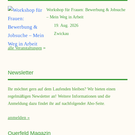
Gewahrsam in Sachsen"
Workshop für Frauen: Bewerbung & Jobsuche
– Mein Weg in Arbeit
5. April 2017
19:00 - 21:00
19. Aug. 2026
Veranstaltung
Zwickau
alle Veranstaltungen
Asylinitiatvienkonferenz Sachsen
14. Oktober 2016 - 15. Oktober 2016
Newsletter
23:59
Veranstaltung
Ihr möchtet gern auf dem Laufenden bleiben? Wir bieten einen
regelmäßigen Newsletter an! Weitere Informationen und die
Anmeldung dazu findet ihr auf nachfolgender Abo-Seite.
72
67
68
69
70
71
73
anmelden
Querfeld Magazin