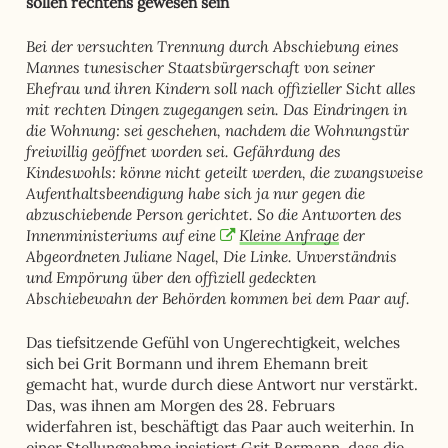
sollen rechtens gewesen sein
Bei der versuchten Trennung durch Abschiebung eines
Mannes tunesischer Staatsbürgerschaft von seiner
Ehefrau und ihren Kindern soll nach offizieller Sicht alles
mit rechten Dingen zugegangen sein. Das Eindringen in
die Wohnung: sei geschehen, nachdem die Wohnungstür
freiwillig geöffnet worden sei. Gefährdung des
Kindeswohls: könne nicht geteilt werden, die zwangsweise
Aufenthaltsbeendigung habe sich ja nur gegen die
abzuschiebende Person gerichtet. So die Antworten des
Innenministeriums auf eine
Kleine Anfrage
der
Abgeordneten Juliane Nagel, Die Linke. Unverständnis
und Empörung über den offiziell gedeckten
Abschiebewahn der Behörden kommen bei dem Paar auf.
Das tiefsitzende Gefühl von Ungerechtigkeit, welches
sich bei Grit Bormann und ihrem Ehemann breit
gemacht hat, wurde durch diese Antwort nur verstärkt.
Das, was ihnen am Morgen des 28. Februars
widerfahren ist, beschäftigt das Paar auch weiterhin. In
einer
Stellungnahme
insistiert Grit Bormann, dass die