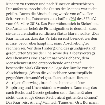
Kindern zu trennen und nach Tunesien abzuschieben.
Der aufenthaltsrechtliche Status des Mannes war nicht
geklärt. Durch die Abschiebung wurde von offizieller
Seite versucht, Tatsachen zu schaffen (
PM
des SFR e.V.
vom 05. März 2018). Das Paar wähnte sich in Sicherheit.
Die Ausländerbehörde Pirna signalisierte deutlich, dass
sie den aufenthaltsrechtlichen Status klären wollte. „Das
Paar nahm an, dass das Verfahren erst beendet werden
müsse, bevor überhaupt mit einer Abschiebung zu
rechnen sei. Vor dem Hintergrund des grundgesetzlich
geschützten Status der Ehe sowie des Arbeitsvertrags
des Ehemanns eine absolut nachvollziehbare, dem
Menschenverstand entsprechende Annahme.“
beschreibt Mark Gärtner die Lage der Familie vor der
Abschiebung. „Wenn die vollziehbare Ausreisepflicht
gegenüber einwandfrei gestellten, substantiierten
Anträgen überwiegt, braucht sich niemand über
Empörung und Unverständnis wundern. Dann mag das
nach Recht und Gesetz gelaufen sein. Das heißt aber
nicht, dass einige dieses Recht nicht gutheißen können.“
Das Paar reist Anfang Mai nach Tunesien. Grit Bormann