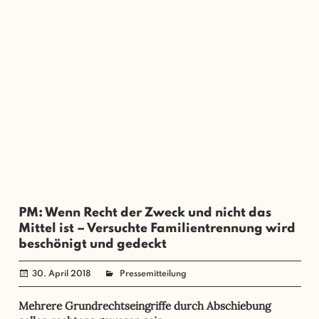
PM: Wenn Recht der Zweck und nicht das
Mittel ist – Versuchte Familientrennung wird
beschönigt und gedeckt
30. April 2018
administrator
Pressemitteilung
Mehrere Grundrechtseingriffe durch Abschiebung