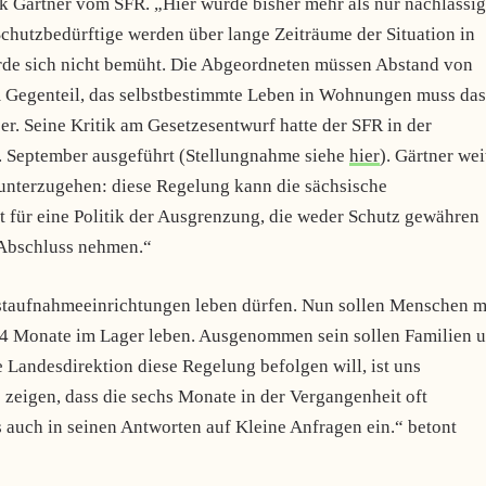
rk Gärtner vom SFR. „Hier wurde bisher mehr als nur nachlässig
hutzbedürftige werden über lange Zeiträume der Situation in
rde sich nicht bemüht. Die Abgeordneten müssen Abstand von
 Gegenteil, das selbstbestimmte Leben in Wohnungen muss das
 er. Seine Kritik am Gesetzesentwurf hatte der SFR in der
 September ausgeführt (Stellungnahme siehe
hier
). Gärtner wei
 unterzugehen: diese Regelung kann die sächsische
t für eine Politik der Ausgrenzung, die weder Schutz gewähren
n Abschluss nehmen.“
staufnahmeeinrichtungen leben dürfen. Nun sollen Menschen m
 24 Monate im Lager leben. Ausgenommen sein sollen Familien 
e Landesdirektion diese Regelung befolgen will, ist uns
e zeigen, dass die sechs Monate in der Vergangenheit oft
 auch in seinen Antworten auf Kleine Anfragen ein.“ betont