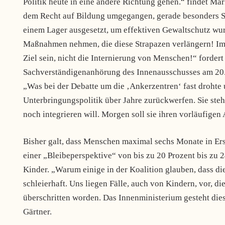
Politik heute in eine andere Richtung gehen.“ findet Ma
dem Recht auf Bildung umgegangen, gerade besonders Sc
einem Lager ausgesetzt, um effektiven Gewaltschutz wu
Maßnahmen nehmen, die diese Strapazen verlängern! Im
Ziel sein, nicht die Internierung von Menschen!“ fordert
Sachverständigenanhörung des Innenausschusses am 20.
„Was bei der Debatte um die ‚Ankerzentren‘ fast drohte
Unterbringungspolitik über Jahre zurückwerfen. Sie steh
noch integrieren will. Morgen soll sie ihren vorläufige
Bisher galt, dass Menschen maximal sechs Monate in Er
einer „Bleibeperspektive“ von bis zu 20 Prozent bis zu
Kinder. „Warum einige in der Koalition glauben, dass di
schleierhaft. Uns liegen Fälle, auch von Kindern, vor, di
überschritten worden. Das Innenministerium gesteht dies
Gärtner.