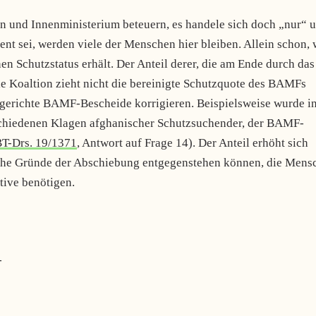
ion und Innenministerium beteuern, es handele sich doch „nur“ 
ent sei, werden viele der Menschen hier bleiben. Allein schon, 
nen Schutzstatus erhält. Der Anteil derer, die am Ende durch das
ie Koaltion zieht nicht die bereinigte Schutzquote des BAMFs
gsgerichte BAMF-Bescheide korrigieren. Beispielsweise wurde i
schiedenen Klagen afghanischer Schutzsuchender, der BAMF-
T-Drs. 19/1371
, Antwort auf Frage 14). Der Anteil erhöht sich
hliche Gründe der Abschiebung entgegenstehen können, die Mens
tive benötigen.
-