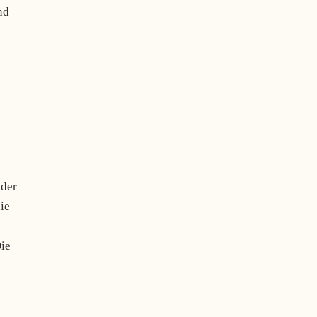
nd
 der
ie
Die