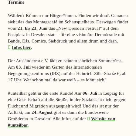
Termine
Wählen? Können nur Bürger*innen. Finden wir doof. Genauso
sieht das das Montagscafé im Schauspielhaus. Deswegen findet
vom
21. bis 23. Juni
das „New Dresden Festival“ auf dem
Postplatz in Dresden statt – für eine visionäre Demokratie mit
Bands, DJs, Comics, Siebdruck und allem drum und dran.
Infos hier
.
Der Ausländerrat e.V. lädt zu seinem jährlichen Sommerfest.
Am
03. Juli
wieder im Garten des Internationalen
Begegnungszentrums (IBZ) auf der Heinrich-Zille-Straße 6, ab
17 Uhr. Wer schon mal da war weiß – es lohnt sich!
#unteilbar geht in die erste Runde! Am
06. Juli
in Leipzig für
eine Gesellschaft auf die Straße, in der Sozialstaat nicht gegen
Flucht und Migration ausgespielt wird! Und das ist nur der
Auftakt, am
24. August
gibt es dann die bundesweite
Großdemo in Dresden! Alle Infos auf der
Website von
#unteilbar
.