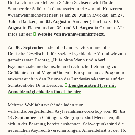
Und auch in den kleineren Städten Sachsens wird für den
Sommer der Solidarität demonstriert und zwar mit Konzerten.
#wannwennnichtjetzt heißt es am
20. Juli
in Zwickau, am
27.
Juli
in Bautzen, am
03. August
in Annaberg-Buchholz,
10.
August
in Plauen und am
30. und 31. August
in Grimma. Alle
Infos auf der
Website von #wannwennnichtjetzt.
Am
06. September
laden die Landesärztekammer, die
Deutsche Gesellschaft für Soziale Psychiatrie e.V. und wir zum
gemeinsamen Fachtag „Hilfe ohne Wenn und Aber!
Psychosoziale, medizinische und rechtliche Betreuung von
Geflüchteten und Migrant*innen“. Ein spannendes Programm
erwartet euch in den Räumen der Landesärztekammer auf der
Schützenhöhe 16 in Dresden.
Den gesamten Flyer mit
Anmeldemöglichkeiten findet ihr hier
.
Mehrere Wohlfahrtsverbände laden zum
verbandsübergreifenden Asylverfahrensworkshop vom
09. bis
10. September
in Göttingen. Zielgruppe sind Menschen, die
sich in der Beratung bereits auskennen. Schwerpunkt sind die
neuerlichen Asylrechtsverschärfungen. Anmeldefrist ist der 16.