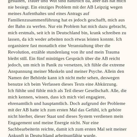
gestalten, Trauer und Wut sind natürlich da, aber das hat mich
nie besiegt. Ein einziges Problem mit der AB Leipzig wegen
meines Aufenthaltes und eines Antrags auf
Familienzusammenführung hat es jedoch geschafft, mich aus
der Bahn zu werfen. Nur ein Problem hat mich dazu gebracht,
mich erstmals, seit ich in Deutschland bin, krank schreiben zu
lassen, da ich weder arbeiten noch etwas leisten konnte. Ich
organisiere fast monatlich eine Veranstaltung über die
Revolution, erzähle stundenlang von ihr und mein Trauma
bleibt still. Ein fünf minütiges Gespräch über die AB reicht
jedoch, um mich in Panik zu versetzen, ich fühle die extreme
Anspannung meiner Muskeln und meiner Psyche. Allein den
Namen der Behörde kann ich nicht mehr sehen, deswegen
benutze ich beim Verfassen dieses Texts eine Abkürzung.
Ich fühlte und fühle mich als Teil dieser Gesellschaft. Alle, die
mich kennen, wissen, dass ich mich viel engagiere,
ehrenamtlich und hauptamtlich. Doch aufgrund der Probleme
mit der AB hatte ich zum ersten Mal das Gefühl, ich gehöre
nicht hierher, dieser Staat und dieses System verdienen mein
Engagement und meine Energie nicht. Nur eine
Sachbearbeiterin reichte, damit ich zum ersten Mal seit meiner
Ankunft in Deutschland arbeitsunfähig wurde.