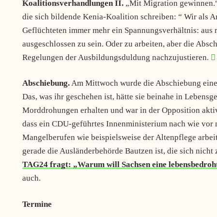
Koalitionsverhandlungen II.
„Mit Migration gewinnen.“ i
die sich bildende Kenia-Koalition schreiben: “ Wir als 
Geflüchteten immer mehr ein Spannungsverhältnis: aus 
ausgeschlossen zu sein. Oder zu arbeiten, aber die Absc
Regelungen der Ausbildungsduldung nachzujustieren.
Abschiebung.
Am Mittwoch wurde die Abschiebung einer
Das, was ihr geschehen ist, hätte sie beinahe in Lebensge
Morddrohungen erhalten und war in der Opposition aktiv
dass ein CDU-geführtes Innenministerium nach wie vor n
Mangelberufen wie beispielsweise der Altenpflege arbeit
gerade die Ausländerbehörde Bautzen ist, die sich nicht 
TAG24 fragt: „Warum will Sachsen eine lebensbedroht
auch.
T
ermine