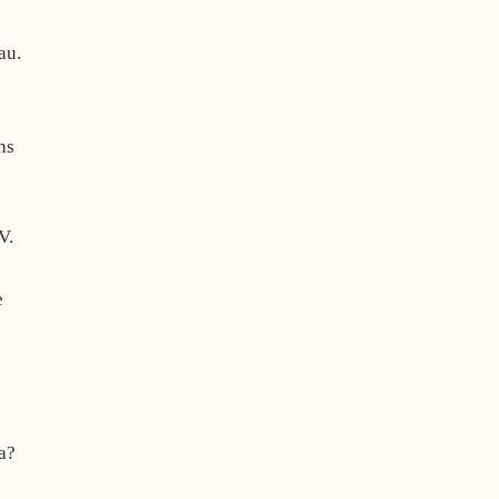
au.
ns
V.
e
a?