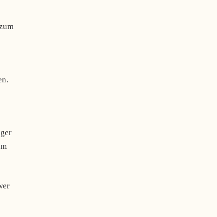
 zum
en.
iger
em
wer