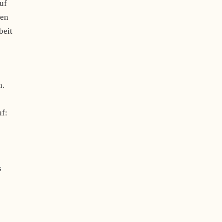
auf
ten
beit
n.
uf:
s