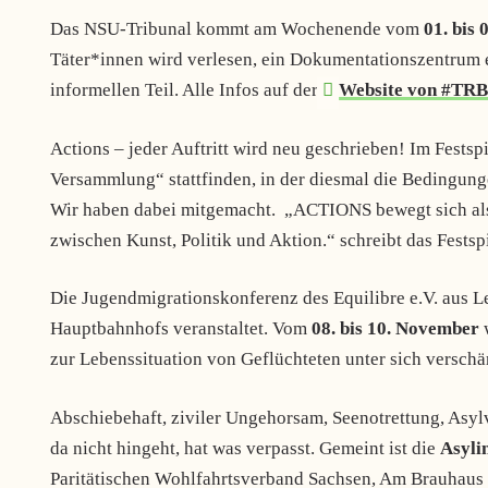
Das NSU-Tribunal kommt am Wochenende vom
01. bis
Täter*innen wird verlesen, ein Dokumentationszentrum e
informellen Teil. Alle Infos auf der
Website von #TR
Actions – jeder Auftritt wird neu geschrieben! Im Fests
Versammlung“ stattfinden, in der diesmal die Bedingun
Wir haben dabei mitgemacht. „ACTIONS bewegt sich als
zwischen Kunst, Politik und Aktion.“ schreibt das Festsp
Die Jugendmigrationskonferenz des Equilibre e.V. aus Le
Hauptbahnhofs veranstaltet. Vom
08. bis 10. November
w
zur Lebenssituation von Geflüchteten unter sich versch
Abschiebehaft, ziviler Ungehorsam, Seenotrettung, Asyl
da nicht hingeht, hat was verpasst. Gemeint ist die
Asyli
Paritätischen Wohlfahrtsverband Sachsen, Am Brauhaus