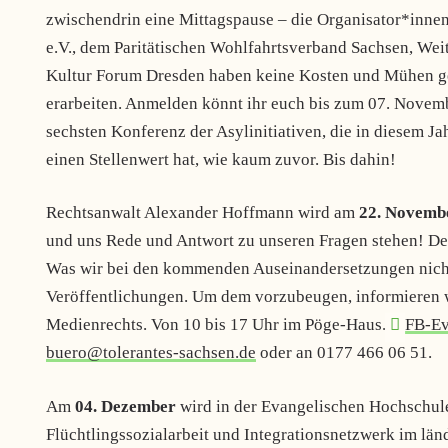
zwischendrin eine Mittagspause – die Organisator*innen
e.V., dem Paritätischen Wohlfahrtsverband Sachsen, Weit
Kultur Forum Dresden haben keine Kosten und Mühen g
erarbeiten. Anmelden könnt ihr euch bis zum 07. Novem
sechsten Konferenz der Asylinitiativen, die in diesem J
einen Stellenwert hat, wie kaum zuvor. Bis dahin!
Rechtsanwalt Alexander Hoffmann wird am
22. Novemb
und uns Rede und Antwort zu unseren Fragen stehen! Denn
Was wir bei den kommenden Auseinandersetzungen nicht 
Veröffentlichungen. Um dem vorzubeugen, informieren w
Medienrechts. Von 10 bis 17 Uhr im Pöge-Haus.
FB-Ev
buero@tolerantes-sachsen.de
oder an 0177 466 06 51.
Am
04. Dezember
wird in der Evangelischen Hochschul
Flüchtlingssozialarbeit und Integrationsnetzwerk im länd