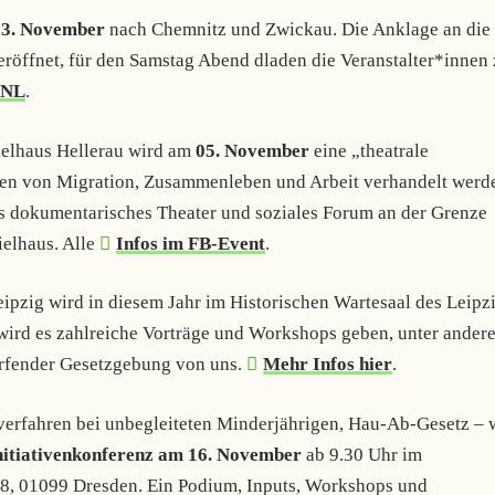
 03. November
nach Chemnitz und Zwickau. Die Anklage an die
röffnet, für den Samstag Abend dladen die Veranstalter*innen
BNL
.
pielhaus Hellerau wird am
05. November
eine „theatrale
gen von Migration, Zusammenleben und Arbeit verhandelt werd
 dokumentarisches Theater und soziales Forum an der Grenze
ielhaus. Alle
Infos im FB-Event
.
ipzig wird in diesem Jahr im Historischen Wartesaal des Leipz
ird es zahlreiche Vorträge und Workshops geben, unter ander
ärfender Gesetzgebung von uns.
Mehr Infos hier
.
verfahren bei unbegleiteten Minderjährigen, Hau-Ab-Gesetz – 
nitiativenkonferenz am 16. November
ab 9.30 Uhr im
 8, 01099 Dresden. Ein Podium, Inputs, Workshops und