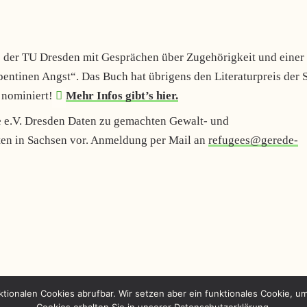
g“ der TU Dresden mit Gesprächen über Zugehörigkeit und einer
ntinen Angst“. Das Buch hat übrigens den Literaturpreis der S
 nominiert!
Mehr Infos gibt’s hier.
e e.V. Dresden Daten zu gemachten Gewalt- und
en in Sachsen vor. Anmeldung per Mail an
refugees@gerede-
ktionalen Cookies abrufbar. Wir setzen aber ein funktionales Cookie, u
Cookies erhalten Sie in unserer Datenschutzerklärung.