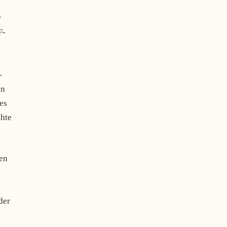
r
F-
-
en
es
chte
nen
der