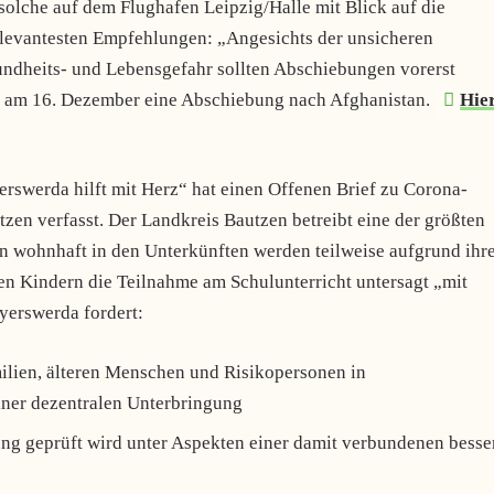
olche auf dem Flughafen Leipzig/Halle mit Blick auf die
elevantesten Empfehlungen: „Angesichts der unsicheren
dheits­- und Lebensgefahr sollten Abschiebungen vorerst
g am 16. Dezember eine Abschiebung nach Afghanistan.
Hie
swerda hilft mit Herz“ hat einen Offenen Brief zu Corona-
zen verfasst. Der Landkreis Bautzen betreibt eine der größten
n wohnhaft in den Unterkünften werden teilweise aufgrund ihr
gen Kindern die Teilnahme am Schulunterricht untersagt „mit
erswerda fordert:
ilien, älteren Menschen und Risikopersonen in
ner dezentralen Unterbringung
ung geprüft wird unter Aspekten einer damit verbundenen besse