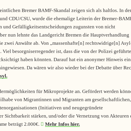
intlichen Bremer BAMF-Skandal zeigen sich als haltlos. In de
m und CDU/CSU, wurde die ehemalige Leiterin der Bremer-BAM
 und Gefälligkeitsentscheidungen zugunsten von nicht
mber nun lehnte das Landgericht Bremen die Hauptverhandlung
ie zwei Anwälte ab. Von „massenhafte[n] rechtswidrige[n] Asyl
Viel besorgniserregender ist, dass die von der Polizei geführt
cksichtigt haben könnten. Darauf hat ein anonymer Hinweis ein
ingewiesen. Da wären wir also wieder bei der Debatte über Re
syl.
dermöglichkeiten für Mikroprojekte an. Gefördert werden kön
Teilhabe von Migrantinnen und Migranten am gesellschaftlichen,
ntenorganisationen (Initiativen und neugegründete
er Sichtbarkeit stärken, und/oder die Vernetzung von Akteuren 
mme beträgt 2.000€.
Mehr Infos hier.