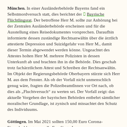
München.
In einer Ausländerbehörde Bayerns fand ein
Selbstmordversuch statt, dies berichtet der
Bayrische
Flüchtlingsrat
. Der betroffene Herr M. sollte zur Anhörung bei
der Zentralen Ausländerbehörde erscheinen und für die
Ausstellung eines Reisedokumentes vorsprechen. Daraufhin
informierte dessen zuständige Rechtsanwältin über die ärztlich
attestierte Depression und Suizidgefahr von Herr M., damit
dieser Termin abgewendet werden könne. Ungeachtet des
Attestes holten Herr M. mehrere Polizisten in dessen
Unterkunft ab und brachten ihn in die Behörde. Dies geschah
trotz fachärztlichem Attest und Schreiben der Rechtsanwältin.
Im Objekt der Regierungsbehörde Oberbayern stürzte sich Herr
M. aus dem Fenster. Als ob der Vorfall nicht unmenschlich
genug wäre, fragten die PolizeibeamtInnen vor Ort nach, ob
dies als „Fluchtversuch“ zu werten sei. Der Vorfall zeigt: das
aktuelle Vorgehen der bayrischen Behörden entbehrt sämtlicher
moralischer Grundlage, ist zynisch und missachtet den Schutz
des Individuums.
Göttingen.
Im Mai 2021 sollten 150,00 Euro Corona-