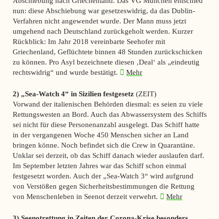
Abschiebung nach Griechenland. Das VG München entschied
nun: diese Abschiebung war gesetzeswidrig, da das Dublin-
Verfahren nicht angewendet wurde. Der Mann muss jetzt
umgehend nach Deutschland zurückgeholt werden. Kurzer
Rückblick: Im Jahr 2018 vereinbarte Seehofer mit
Griechenland, Geflüchtete binnen 48 Stunden zurückschicken
zu können. Pro Asyl bezeichnete diesen ‚Deal‘ als „eindeutig
rechtswidrig“ und wurde bestätigt.
Mehr
2) „Sea-Watch 4“ in Sizilien festgesetz
(ZEIT)
Vorwand der italienischen Behörden diesmal: es seien zu viele
Rettungswesten an Bord. Auch das Abwassersystem des Schiffs
sei nicht für diese Personenanzahl ausgelegt. Das Schiff hatte
in der vergangenen Woche 450 Menschen sicher an Land
bringen könne. Noch befindet sich die Crew in Quarantäne.
Unklar sei derzeit, ob das Schiff danach wieder auslaufen darf.
Im September letzten Jahres war das Schiff schon einmal
festgesetzt worden. Auch der „Sea-Watch 3“ wird aufgrund
von Verstößen gegen Sicherheitsbestimmungen die Rettung
von Menschenleben in Seenot derzeit verwehrt.
Mehr
3) Seenotrettung in Zeiten der Corona-Krise besonders