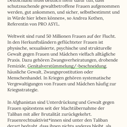
Deutschland muss deutlich mehr dafür tun, dass
schutzsuchende gewaltbetroffene Frauen aufgenommen
werden, gut ankommen, und sicher, selbstbestimmt und
in Würde hier leben können«, so Andrea Kothen,
Referentin von PRO ASYL.
Weltweit sind rund 50 Millionen Frauen auf der Flucht.
In den Herkunftsländern geflüchteter Frauen ist
physische, sexualisierte, psychische und strukturelle
Gewalt gegen Frauen und Mädchen vielfach alltägliche
Praxis. Dazu gehören Zwangsverheiratungen, drohende
Femizide,
Genitalverstümmelung/-beschneidung
,
häusliche Gewalt, Zwangsprostitution oder
Menschenhandel. In Kriegen gehören systematische
Vergewaltigungen von Frauen und Mädchen häufig zur
Kriegsstrategie.
In Afghanistan sind Unterdrückung und Gewalt gegen
Frauen spätestens seit der Machtübernahme der
Taliban mit aller Brutalität zurückgekehrt.
Frauenrechtsaktivist*innen sind unter den Taliban
derart bedroht, dass ihnen nichts anderes bleibt, als