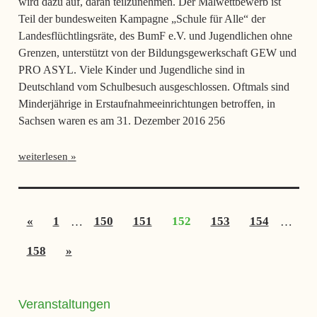
wird dazu auf, daran teilzunehmen. Der Malwettbewerb ist
Teil der bundesweiten Kampagne „Schule für Alle“ der
Landesflüchtlingsräte, des BumF e.V. und Jugendlichen ohne
Grenzen, unterstützt von der Bildungsgewerkschaft GEW und
PRO ASYL. Viele Kinder und Jugendliche sind in
Deutschland vom Schulbesuch ausgeschlossen. Oftmals sind
Minderjährige in Erstaufnahmeeinrichtungen betroffen, in
Sachsen waren es am 31. Dezember 2016 256
weiterlesen
Seitennummerierung
Vorherige
«
1
…
150
151
152
153
154
…
der
Beiträge
Nächste
158
»
Beiträge
Beiträge
Veranstaltungen