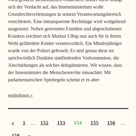
sich der Verdacht auf, das Innenministerium wolle
Grundrechtsverletzungen in seinem Verantwortungsbereich
verschleiern. Eine intransparente Rechtslage wird weitgehend
ausgenutzt. Neben getrennten Familien und abgeschobenen
Kranken zeichnet sich Markus Ulbig nun auch für in ihrem
Wohl gefährdete Kinder verantwortlich. Ein Minderjähriger
wurde von der Polizei gefesselt. Es sind genau diese im
sprichwörtlich Dunklen stattfindenden Vorkommnisse, die
Abschiebungen als solches delegitimieren. Wir wissen, dass
der Innenminister die Menschenrechte missachtet. Mit
parlamentarischen Spielregeln scheint er es aber
weiterlesen
Seitennummerierung
Vorherige
«
1
…
152
153
154
155
156
…
der
Beiträge
Nächste
158
»