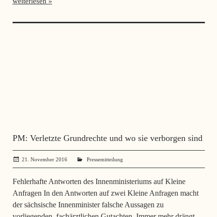
weiterlesen
PM: Verletzte Grundrechte und wo sie verborgen sind
21. November 2016
administrator
Pressemitteilung
Fehlerhafte Antworten des Innenministeriums auf Kleine
Anfragen In den Antworten auf zwei Kleine Anfragen macht
der sächsische Innenminister falsche Aussagen zu
vorliegenden, fachärztlichen Gutachten. Immer mehr drängt