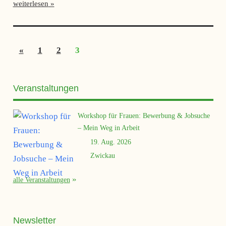
weiterlesen
Seitennummerierung
Vorherige
«
1
2
3
der
Beiträge
Beiträge
Veranstaltungen
Workshop für Frauen: Bewerbung & Jobsuche
– Mein Weg in Arbeit
19. Aug. 2026
Zwickau
alle Veranstaltungen
Newsletter