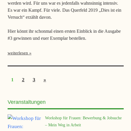
werden wird. Für uns war es jedenfalls wahnsinnig intensiv.
Es war ein Kampf. Für viele. Das Querfeld 2019 „Dies ist ein
Versuch“ erzählt davon.
Hier könnt ihr schonmal einen ersten Einblick in die Ausgabe
#3 gewinnen und euer Exemplar bestellen.
weiterlesen
Seitennummerierung
Nächste
1
2
3
»
der
Beiträge
Beiträge
Veranstaltungen
Workshop für Frauen: Bewerbung & Jobsuche
– Mein Weg in Arbeit