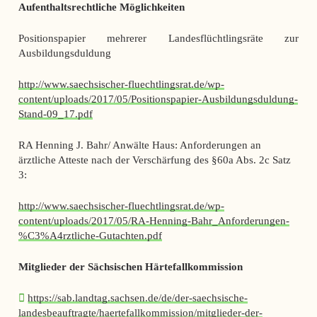
Aufenthaltsrechtliche Möglichkeiten
Positionspapier mehrerer Landesflüchtlingsräte zur
Ausbildungsduldung
http://www.saechsischer-fluechtlingsrat.de/wp-
content/uploads/2017/05/Positionspapier-Ausbildungsduldung-
Stand-09_17.pdf
RA Henning J. Bahr/ Anwälte Haus: Anforderungen an
ärztliche Atteste nach der Verschärfung des §60a Abs. 2c Satz
3:
http://www.saechsischer-fluechtlingsrat.de/wp-
content/uploads/2017/05/RA-Henning-Bahr_Anforderungen-
%C3%A4rztliche-Gutachten.pdf
Mitglieder der Sächsischen Härtefallkommission
https://sab.landtag.sachsen.de/de/der-saechsische-
landesbeauftragte/haertefallkommission/mitglieder-der-