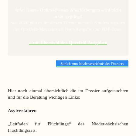
Info: Dieses
Online-Dossier Abschiebungen
wird nicht
mehr gepflegt!
Seit 2020 gibt es für diesen Themenbereich Sonderausgaben
des Querfeld-Magazins als Print-Ausgabe und PDF-Datei.
» zur Übersicht der Querfeld-Ausgaben
Zurück zum Inhaltsverzeichnis des Dossiers
Hier noch einmal übersichtlich die im Dossier aufgetauchten
und für die Beratung wichtigen Links:
Asylverfahren
„Leitfaden für Flüchtlinge“ des Nieder-sächsischen
Flüchtlingsrats: