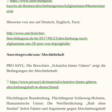
https://www.fluechtlingsrat-
bayern.de/themen/abschiebungennachafghanistan/#themenmat
erial
Hinweise von uns auf Deutsch, Englisch, Farsi:
http://www.saechsischer-
fluechtlingsrat.de/de/2017/06/23/abschiebung-nach-
afghanistan-am-28-juni-von-leipzighalle/
Ausreisegewahrsam/ Abschiebehaft
PRO ASYL: Die Broschüre „Schutzlos hinter Gittern“ zeigt die
Bedingungen der Abschiebehaft:
https://www.proasyl.de/material/schutzlos-hinter-gittern-
abschiebungshaft-in-deutschland/
Flüchtlingsrat Brandenburg, Flüchtlingsrat Schleswig-Holstein,
Humanistische Union: Die Veröffentlichung „Haft ohne
Straftat“ liefert Fakten und Argumente gegen Abschiebungshaft