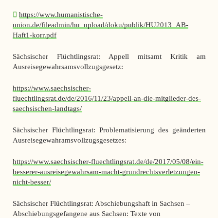
https://www.humanistische-
union.de/fileadmin/hu_upload/doku/publik/HU2013_AB-
Haft1-korr.pdf
Sächsischer Flüchtlingsrat: Appell mitsamt Kritik am
Ausreisegewahrsamsvollzugsgesetz:
https://www.saechsischer-
fluechtlingsrat.de/de/2016/11/23/appell-an-die-mitglieder-des-
saechsischen-landtags/
Sächsischer Flüchtlingsrat: Problematisierung des geänderten
Ausreisegewahramsvollzugsgesetzes:
https://www.saechsischer-fluechtlingsrat.de/de/2017/05/08/ein-
besserer-ausreisegewahrsam-macht-grundrechtsverletzungen-
nicht-besser/
Sächsischer Flüchtlingsrat: Abschiebungshaft in Sachsen –
Abschiebungsgefangene aus Sachsen: Texte von