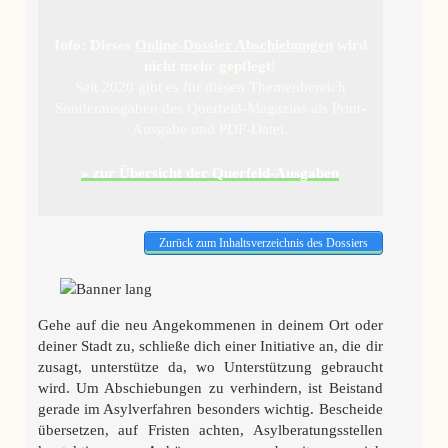
Info: Dieses
Online-Dossier Abschiebungen
wird
nicht mehr gepflegt!
Seit 2020 gibt es für diesen Themenbereich
Sonderausgaben des Querfeld-Magazins als Print-
Ausgabe und PDF-Datei.
» zur Übersicht der Querfeld-Ausgaben
Zurück zum Inhaltsverzeichnis des Dossiers
Gehe auf die neu Angekommenen in deinem Ort oder
deiner Stadt zu, schließe dich einer Initiative an, die dir
zusagt, unterstütze da, wo Unterstützung gebraucht
wird.
U
m Abschiebungen zu verhindern, ist Beistand
gerade im
Asylverfahren besonders wichtig. Bescheide
übersetzen, auf Fristen achten, Asylberatungsstellen