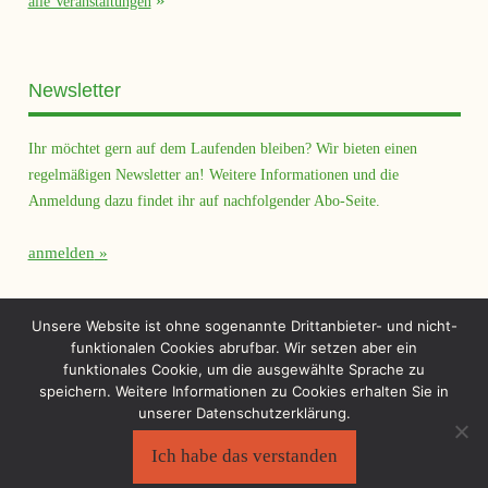
alle Veranstaltungen
Newsletter
Ihr möchtet gern auf dem Laufenden bleiben? Wir bieten einen
regelmäßigen Newsletter an! Weitere Informationen und die
Anmeldung dazu findet ihr auf nachfolgender Abo-Seite.
anmelden
Querfeld Magazin
Unsere Website ist ohne sogenannte Drittanbieter- und nicht-
funktionalen Cookies abrufbar. Wir setzen aber ein
funktionales Cookie, um die ausgewählte Sprache zu
speichern. Weitere Informationen zu Cookies erhalten Sie in
unserer Datenschutzerklärung.
Ich habe das verstanden
Sächsischer Flüchtlingsrat e.V.
©2026