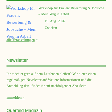
Rechte geflüchteter Frauen bei Trennung
Workshop für Frauen: Bewerbung & Jobsuche
– Mein Weg in Arbeit
27. Oktober 2025
10:00 - 12:00
19. Aug. 2026
Atelier Frauenvielfalt
Zwickau
Meine Rechte. Meine Perspektiven
alle Veranstaltungen
Wege aus der Duldung
Newsletter
23. Oktober 2025
16:00 - 18:00
Ihr möchtet gern auf dem Laufenden bleiben? Wir bieten einen
Internationales Begegnungszentrum, AG Asylsuchende
regelmäßigen Newsletter an! Weitere Informationen und die
Meine Rechte. Meine Perspektiven
Veranstaltung
Anmeldung dazu findet ihr auf nachfolgender Abo-Seite.
anmelden
3
1
2
4
5
11
6
12
7
8
9
Querfeld Magazin