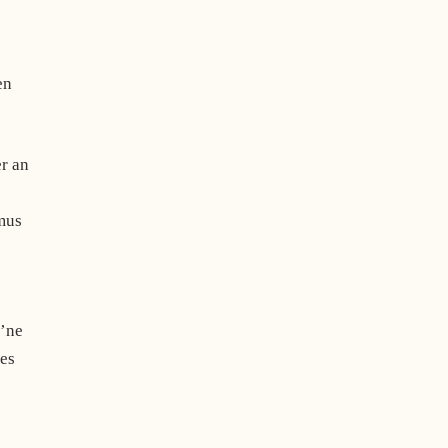
en
r an
mus
 ’ne
les