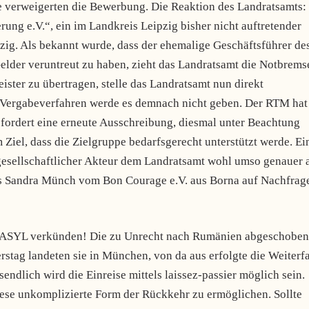
e verweigerten die Bewerbung. Die Reaktion des Landratsamts:
ung e.V.“, ein im Landkreis Leipzig bisher nicht auftretender
zig. Als bekannt wurde, dass der ehemalige Geschäftsführer de
Gelder veruntreut zu haben, zieht das Landratsamt die Notbrems
eister zu übertragen, stelle das Landratsamt nun direkt
 Vergabeverfahren werde es demnach nicht geben. Der RTM hat
 fordert eine erneute Ausschreibung, diesmal unter Beachtung
 Ziel, dass die Zielgruppe bedarfsgerecht unterstützt werde. Ei
lgesellschaftlicher Akteur dem Landratsamt wohl umso genauer 
 es Sandra Münch vom Bon Courage e.V. aus Borna auf Nachfrag
 ASYL verkünden! Die zu Unrecht nach Rumänien abgeschobe
tag landeten sie in München, von da aus erfolgte die Weiterfa
sendlich wird die Einreise mittels laissez-passier möglich sein.
iese unkomplizierte Form der Rückkehr zu ermöglichen. Sollte