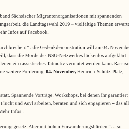
erband Sächsischer Migrantenorganisationen mit spannenden
rungsarbeit, die Landtagswahl 2019 – vielfältige Themen erwart
hr Infos auf Facebook.
durchbrechen!“ ..die Gedenkdemonstration will am 04. Novembe
 will, dass die Morde des NSU-Netzwerkes lückenlos aufgeklärt
denen ein rassistisches Tatmotiv vermutet werden kann. Rassis
eine weitere Forderung.
04. November,
Heinrich-Schütz-Platz,
r
statt. Spannende Vorträge, Workshops, bei denen ihr garantiert
Flucht und Asyl arbeiten, beraten und sich engagieren – das al
Mehr Infos .
derungsgesetz. Aber mit hohen Einwanderungshürden.“… so