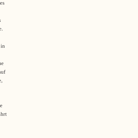
 es
s
e.
 in
ne
auf
e,
ne
hrt