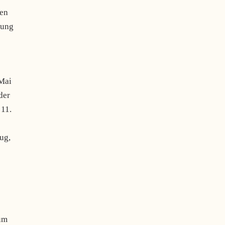
ten
bung
 Mai
der
 11.
ug,
um