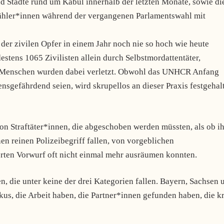
nd Städte rund um Kabul innerhalb der letzten Monate, sowie di
ähler*innen während der vergangenen Parlamentswahl mit
er zivilen Opfer in einem Jahr noch nie so hoch wie heute
tens 1065 Zivilisten allein durch Selbstmordattentäter,
e Menschen wurden dabei verletzt. Obwohl das UNHCR Anfang
sgefährdend seien, wird skrupellos an dieser Praxis festgehal
von Straftäter*innen, die abgeschoben werden müssten, als ob ih
en reinen Polizeibegriff fallen, von vorgeblichen
erten Vorwurf oft nicht einmal mehr ausräumen konnten.
 die unter keine der drei Kategorien fallen. Bayern, Sachsen 
 die Arbeit haben, die Partner*innen gefunden haben, die k