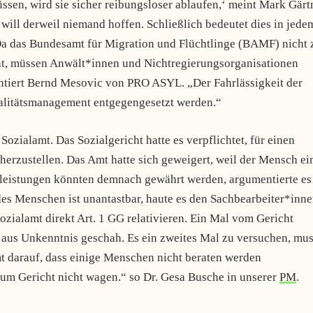
sen, wird sie sicher reibungsloser ablaufen,‘ meint Mark Gärt
ill derweil niemand hoffen. Schließlich bedeutet dies in jede
Da das Bundesamt für Migration und Flüchtlinge (BAMF) nicht
at, müssen Anwält*innen und Nichtregierungsorganisationen
ntiert Bernd Mesovic von PRO ASYL. „Der Fahrlässigkeit der
alitätsmanagement entgegengesetzt werden.“
zialamt. Das Sozialgericht hatte es verpflichtet, für einen
rzustellen. Das Amt hatte sich geweigert, weil der Mensch ei
eistungen könnten demnach gewährt werden, argumentierte es
des Menschen ist unantastbar, haute es den Sachbearbeiter*inn
zialamt direkt Art. 1 GG relativieren. Ein Mal vom Gericht
ls aus Unkenntnis geschah. Es ein zweites Mal zu versuchen, mu
mt darauf, dass einige Menschen nicht beraten werden
um Gericht nicht wagen.“ so Dr. Gesa Busche in unserer
PM
.