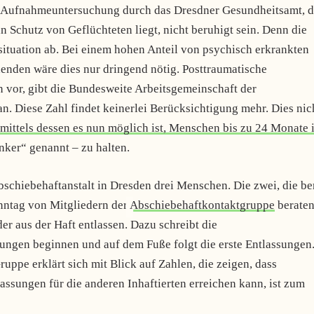
r Aufnahmeuntersuchung durch das Dresdner Gesundheitsamt, d
an Schutz von Geflüchteten liegt, nicht beruhigt sein. Denn die
situation ab. Bei einem hohen Anteil von psychisch erkrankten
nden wäre dies nur dringend nötig. Posttraumatische
 vor, gibt die Bundesweite Arbeitsgemeinschaft der
n. Diese Zahl findet keinerlei Berücksichtigung mehr. Dies nic
mittels dessen es nun möglich ist, Menschen bis zu 24 Monate 
ker“ genannt – zu halten.
schiebehaftanstalt in Dresden drei Menschen. Die zwei, die ber
nntag von Mitgliedern der
Abschiebehaftkontaktgruppe
beraten
er aus der Haft entlassen. Dazu schreibt die
rungen beginnen und auf dem Fuße folgt die erste Entlassungen
uppe erklärt sich mit Blick auf Zahlen, die zeigen, dass
assungen für die anderen Inhaftierten erreichen kann, ist zum