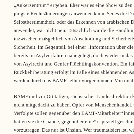
„Ankerzentrum“ ergeben. Eher war es eine Show zu den 
jüngste Rechtsänderungen anwenden kann. Sei es die Dat
Selbstbestimmtheit, oder das Erkennen von arabischen D
anwendet, war nicht neu. Tatsächlich wurde die Handlungs
inzwischen maßgeblich von Abschottung und Sicherheitsd
Sicherheit. Im Gegenteil, bei einer „Information über di
bereits im Asylverfahren nahegelegt, doch wieder in da
von Asylrecht und Genfer Flüchtlingskonvention. Ein fai
Rückkehrberatung erfolgt im Falle eines ablehnenden As
werden durch das BAMF selber vorgenommen. Von unabh
BAMF und vor Ort tätiger, sächsischer Landesdirektion 
nicht mitgedacht zu haben. Opfer von Menschenhandel, O
Verfolgte sollen gegenüber den BAMF-Mitarbeiter*innen 
hätten sie die Chance, gegenüber eine*r speziell gesch
vorzutragen. Das nur ist Unsinn. Wer traumatisiert ist, 