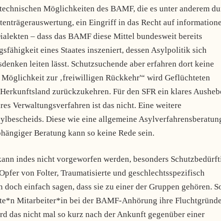
technischen Möglichkeiten des BAMF, die es unter anderem du
enträgerauswertung, ein Eingriff in das Recht auf informatione
ialekten – dass das BAMF diese Mittel bundesweit bereits
fähigkeit eines Staates inszeniert, dessen Asylpolitik sich
enken leiten lässt. Schutzsuchende aber erfahren dort keine
e Möglichkeit zur ‚freiwilligen Rückkehr'“ wird Geflüchteten
s Herkunftsland zurückzukehren. Für den SFR ein klares Ausheb
res Verwaltungsverfahren ist das nicht. Eine weitere
ylbescheids. Diese wie eine allgemeine Asylverfahrensberatun
ängiger Beratung kann so keine Rede sein.
kann indes nicht vorgeworfen werden, besonders Schutzbedürft
pfer von Folter, Traumatisierte und geschlechtsspezifisch
doch einfach sagen, dass sie zu einer der Gruppen gehören. S
ulte*n Mitarbeiter*in bei der BAMF-Anhörung ihre Fluchtgründ
wird das nicht mal so kurz nach der Ankunft gegenüber einer