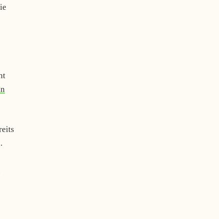
ie
ht
in
eits
.
.