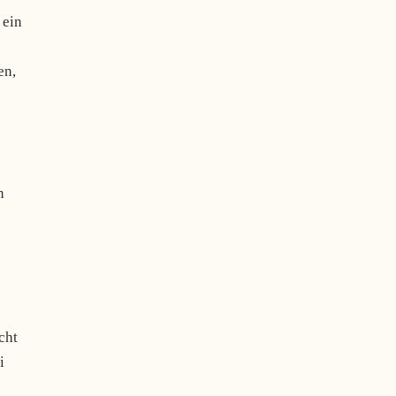
 ein
en,
n
cht
i