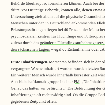
Behörde überhaupt so formulieren können. Auch bei de
dritte, vor Ort tätige Behörde, können alle, denen etwas 
Untersuchung zielt allein auf die physische Gesundheits
Menschen unter den in Deutschland ankommenden Fliehe
Belastungsstörungen liegen bei 40 Prozent der Menschen
psychosozialen Zentren für Flüchtlinge und Folteropfer a
zuletzt durch das
geänderte Flüchtlingsaufnahmegesetz, 
den sächsischen Lagern
– egal ob Erstaufnahme oder „An
Erste Inhaftierungen.
Momentan befinden sich in der Ab
vergangene Woche inhaftiert wurden, wurden letzten So
Ein weiterer Mensch wurde innerhalb kürzester Zeit wied
Abschiebehaftkontaktgruppe in einer
PM
: „Die Inhaftie
Genau das hatten wir befürchtet.“ Die Befürchtung der Gr
Inhaftierungen oft rechtswidrig sind. Ob die Gruppe Entl
gegebenen Zeitpunkt offen.