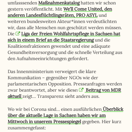
umfasssenden
Maßnahmenkatalog
hatten wir schon
gestern veröffentlicht. Mit
We’ll Come United, den
anderen Landesflüchtlingsräten, PRO ASYL
und
weiteren bundesweiten Akteur*innen verdeutlichten
wir, dass alle Menschen nun geschützt werden müssen.
Die
Liga der Freien Wohlfahrtspflege in Sachsen hat
sich in einem Brief an die Staatsregierung
und die
Koalitionsfraktionen gewendet und eine adäquate
Gesundheitsversorgung und die schnelle Verteilung aus
den Aufnahmeeinrichtungen gefordert.
Das Innenministerium verweigert die klare
Kommunikation – gegenüber NGOs wie der
parlamentarischen Opposition. Presseanfragen werden
MDR
zwar beantwortet, aber wie dieser
Beitrag von
aktuell
zeigt… Transparenz sieht anders aus.
Wo wir bei Corona sind… einen ausführlichen
Überblick
über die aktuelle Lage in Sachsen haben wir am
Mittwoch in unserem Pressespiegel
gegeben. Hier kurz
zusammengefasst: