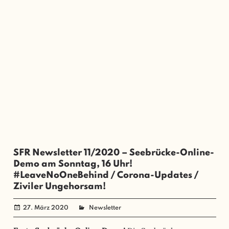
SFR Newsletter 11/2020 – Seebrücke-Online-
Demo am Sonntag, 16 Uhr!
#LeaveNoOneBehind / Corona-Updates /
Ziviler Ungehorsam!
27. März 2020
administrator
Newsletter