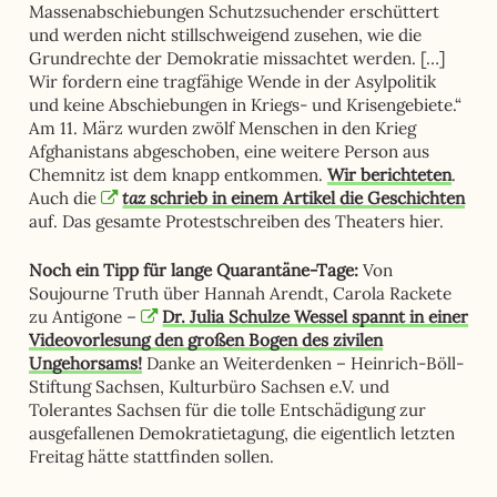
Massenabschiebungen Schutzsuchender erschüttert
und werden nicht stillschweigend zusehen, wie die
Grundrechte der Demokratie missachtet werden. […]
Wir fordern eine tragfähige Wende in der Asylpolitik
und keine Abschiebungen in Kriegs- und Krisengebiete.“
Am 11. März wurden zwölf Menschen in den Krieg
Afghanistans abgeschoben, eine weitere Person aus
Chemnitz ist dem knapp entkommen.
Wir berichteten
.
taz
Auch die
schrieb in einem Artikel die Geschichten
auf. Das gesamte Protestschreiben des Theaters hier.
Noch ein Tipp für lange Quarantäne-Tage:
Von
Soujourne Truth über Hannah Arendt, Carola Rackete
zu Antigone –
Dr. Julia Schulze Wessel spannt in einer
Videovorlesung den großen Bogen des zivilen
Ungehorsams!
Danke an Weiterdenken – Heinrich-Böll-
Stiftung Sachsen, Kulturbüro Sachsen e.V. und
Tolerantes Sachsen für die tolle Entschädigung zur
ausgefallenen
Demokratie
tagung, die eigentlich letzten
Freitag hätte stattfinden sollen.