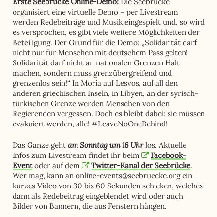
Erste Seebrücke Online-Demo!
Die Seebrücke
organisiert eine virtuelle Demo – per Livestream
werden Redebeiträge und Musik eingespielt und, so wird
es versprochen, es gibt viele weitere Möglichkeiten der
Beteiligung. Der Grund für die Demo: „Solidarität darf
nicht nur für Menschen mit deutschem Pass gelten!
Solidarität darf nicht an nationalen Grenzen Halt
machen, sondern muss grenzübergreifend und
grenzenlos sein!“ In Moria auf Lesvos, auf all den
anderen griechischen Inseln, in Libyen, an der syrisch-
türkischen Grenze werden Menschen von den
Regierenden vergessen. Doch es bleibt dabei: sie müssen
evakuiert werden, alle! #LeaveNoOneBehind!
am Sonntag um 16 Uhr
Das Ganze geht
los. Aktuelle
Infos zum Livestream findet ihr beim
Facebook-
Event
oder auf dem
Twitter-Kanal der Seebrücke
.
Wer mag, kann an online-events@seebruecke.org ein
kurzes Video von 30 bis 60 Sekunden schicken, welches
dann als Redebeitrag eingeblendet wird oder auch
Bilder von Bannern, die aus Fenstern hängen.