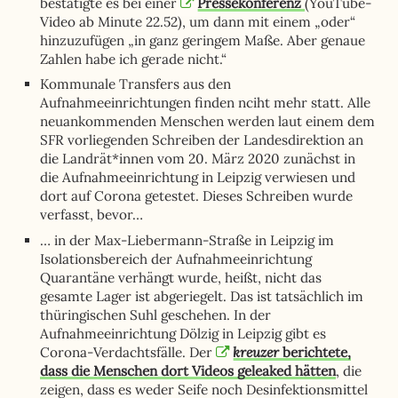
bestätigte es bei einer
Pressekonferenz
(YouTube-
Video ab Minute 22.52), um dann mit einem „oder“
hinzuzufügen „in ganz geringem Maße. Aber genaue
Zahlen habe ich gerade nicht.“
Kommunale Transfers aus den
Aufnahmeeinrichtungen finden nciht mehr statt. Alle
neuankommenden Menschen werden laut einem dem
SFR vorliegenden Schreiben der Landesdirektion an
die Landrät*innen vom 20. März 2020 zunächst in
die Aufnahmeeinrichtung in Leipzig verwiesen und
dort auf Corona getestet. Dieses Schreiben wurde
verfasst, bevor…
… in der Max-Liebermann-Straße in Leipzig im
Isolationsbereich der Aufnahmeeinrichtung
Quarantäne verhängt wurde, heißt, nicht das
gesamte Lager ist abgeriegelt. Das ist tatsächlich im
thüringischen Suhl geschehen. In der
Aufnahmeeinrichtung Dölzig in Leipzig gibt es
kreuzer
Corona-Verdachtsfälle. Der
berichtete,
dass die Menschen dort Videos geleaked hätten
, die
zeigen, dass es weder Seife noch Desinfektionsmittel