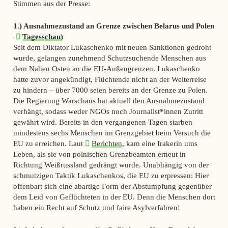
Stimmen aus der Presse:
1.) Ausnahmezustand an Grenze zwischen Belarus und Polen
(
Tagesschau
)
Seit dem Diktator Lukaschenko mit neuen Sanktionen gedroht
wurde, gelangen zunehmend Schutzsuchende Menschen aus
dem Nahen Osten an die EU-Außengrenzen. Lukaschenko
hatte zuvor angekündigt, Flüchtende nicht an der Weiterreise
zu hindern – über 7000 seien bereits an der Grenze zu Polen.
Die Regierung Warschaus hat aktuell den Ausnahmezustand
verhängt, sodass weder NGOs noch Journalist*innen Zutritt
gewährt wird. Bereits in den vergangenen Tagen starben
mindestens sechs Menschen im Grenzgebiet beim Versuch die
EU zu erreichen. Laut
Berichten
, kam eine Irakerin ums
Leben, als sie von polnischen Grenzbeamten erneut in
Richtung Weißrussland gedrängt wurde. Unabhängig von der
schmutzigen Taktik Lukaschenkos, die EU zu erpressen: Hier
offenbart sich eine abartige Form der Abstumpfung gegenüber
dem Leid von Geflüchteten in der EU. Denn die Menschen dort
haben ein Recht auf Schutz und faire Asylverfahren!