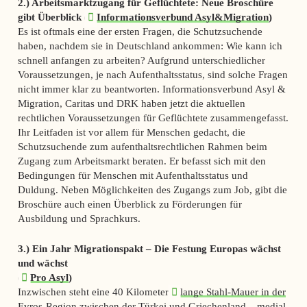
2.) Arbeitsmarktzugang für Geflüchtete: Neue Broschüre
gibt Überblick (
Informationsverbund Asyl&Migration
)
Es ist oftmals eine der ersten Fragen, die Schutzsuchende
haben, nachdem sie in Deutschland ankommen: Wie kann ich
schnell anfangen zu arbeiten? Aufgrund unterschiedlicher
Voraussetzungen, je nach Aufenthaltsstatus, sind solche Fragen
nicht immer klar zu beantworten. Informationsverbund Asyl &
Migration, Caritas und DRK haben jetzt die aktuellen
rechtlichen Voraussetzungen für Geflüchtete zusammengefasst.
Ihr Leitfaden ist vor allem für Menschen gedacht, die
Schutzsuchende zum aufenthaltsrechtlichen Rahmen beim
Zugang zum Arbeitsmarkt beraten. Er befasst sich mit den
Bedingungen für Menschen mit Aufenthaltsstatus und
Duldung. Neben Möglichkeiten des Zugangs zum Job, gibt die
Broschüre auch einen Überblick zu Förderungen für
Ausbildung und Sprachkurs.
3.) Ein Jahr Migrationspakt – Die Festung Europas wächst
und wächst
(
Pro Asyl
)
Inzwischen steht eine 40 Kilometer
lange Stahl-Mauer in der
Evros-Region
zwischen der Türkei und Griechenland – medial