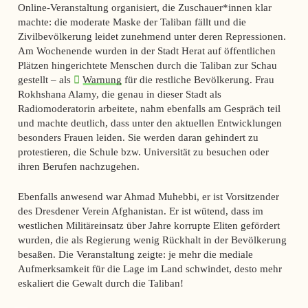
Online-Veranstaltung organisiert, die Zuschauer*innen klar
machte: die moderate Maske der Taliban fällt und die
Zivilbevölkerung leidet zunehmend unter deren Repressionen.
Am Wochenende wurden in der Stadt Herat auf öffentlichen
Plätzen hingerichtete Menschen durch die Taliban zur Schau
gestellt – als
Warnung
für die restliche Bevölkerung. Frau
Rokhshana Alamy, die genau in dieser Stadt als
Radiomoderatorin arbeitete, nahm ebenfalls am Gespräch teil
und machte deutlich, dass unter den aktuellen Entwicklungen
besonders Frauen leiden. Sie werden daran gehindert zu
protestieren, die Schule bzw. Universität zu besuchen oder
ihren Berufen nachzugehen.
Ebenfalls anwesend war Ahmad Muhebbi, er ist Vorsitzender
des Dresdener Verein Afghanistan. Er ist wütend, dass im
westlichen Militäreinsatz über Jahre korrupte Eliten gefördert
wurden, die als Regierung wenig Rückhalt in der Bevölkerung
besaßen. Die Veranstaltung zeigte: je mehr die mediale
Aufmerksamkeit für die Lage im Land schwindet, desto mehr
eskaliert die Gewalt durch die Taliban!