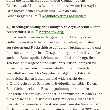
durch die Taliban. Aus eben diesen Gründen betont
Rechtsanwalt Matthias Lehnert im Interview mit Pro Asyl die
Dringlichkeit einer Evakuierung , wie dies die
Bundesregierung im
Koalitionsvertrag ankündigte
.
2.) Beschlagnahmung der Handys von Asylsuchenden kann
rechtswidrig sein (
Netzpolitik.org
)
Immer wieder werden in der gesamten EU Handys von
Geflüchteten durch die Polizei beschlagnahmt, um Daten
auszulesen und Rückschlüsse auf deren Fluchtgeschichte und
Identität zu ermöglichen. Netzpolitik.org berichtet davon, dass
auch die Bundespolizei Schutzsuchende dazu drängt, ihre
Telefone zu übergeben und dabei Verzichtserklärungen zu
unterschreiben, obwohl deren Inhalte nur auf Deutsch
vermittelt werden. Das Vorgehen erfolgt ohne Tatverdacht,
ohne richterlichen Beschluss und widerspricht dem
Grundrecht
eines Schutzes individueller, sensibler Daten.
Eine flächendeckende Beschlagnahmung der mobilen
Endgeräte erklärte das Londoner Innenministerium daher auch
für rechtswidrig. Ob sich die Praxis mit dem Grundgesetz
hierzulande vereinbaren lässt, überprüft nun die Gesellschaft
für Freiheitsrechte. Der Verein hatte bereits im Juni 2021 vor