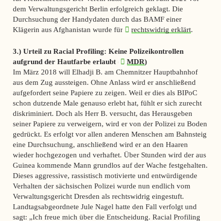
dem Verwaltungsgericht Berlin erfolgreich geklagt. Die
Durchsuchung der Handydaten durch das BAMF einer
Klägerin aus Afghanistan wurde für
rechtswidrig erklärt
.
3.) Urteil zu Racial Profiling: Keine Polizeikontrollen
aufgrund der Hautfarbe erlaubt (
MDR
)
Im März 2018 will Elhadji B. am Chemnitzer Hauptbahnhof
aus dem Zug aussteigen. Ohne Anlass wird er anschließend
aufgefordert seine Papiere zu zeigen. Weil er dies als BIPoC
schon dutzende Male genauso erlebt hat, fühlt er sich zurecht
diskriminiert. Doch als Herr B. versucht, das Herausgeben
seiner Papiere zu verweigern, wird er von der Polizei zu Boden
gedrückt. Es erfolgt vor allen anderen Menschen am Bahnsteig
eine Durchsuchung, anschließend wird er an den Haaren
wieder hochgezogen und verhaftet. Über Stunden wird der aus
Guinea kommende Mann grundlos auf der Wache festgehalten.
Dieses aggressive, rassistisch motivierte und entwürdigende
Verhalten der sächsischen Polizei wurde nun endlich vom
Verwaltungsgericht Dresden als rechtswidrig eingestuft.
Landtagsabgeordnete Jule Nagel hatte den Fall verfolgt und
sagt: „Ich freue mich über die Entscheidung. Racial Profiling