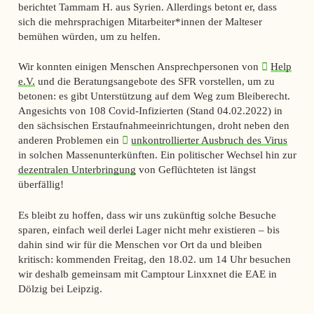
berichtet Tammam H. aus Syrien. Allerdings betont er, dass
sich die mehrsprachigen Mitarbeiter*innen der Malteser
bemühen würden, um zu helfen.
Wir konnten einigen Menschen Ansprechpersonen von
Help
e.V.
und die Beratungsangebote des SFR vorstellen, um zu
betonen: es gibt Unterstützung auf dem Weg zum Bleiberecht.
Angesichts von 108 Covid-Infizierten (Stand 04.02.2022) in
den sächsischen Erstaufnahmeeinrichtungen, droht neben den
anderen Problemen ein
unkontrollierter Ausbruch des Virus
in solchen Massenunterkünften. Ein politischer Wechsel hin zur
dezentralen Unterbringung
von Geflüchteten ist längst
überfällig!
Es bleibt zu hoffen, dass wir uns zukünftig solche Besuche
sparen, einfach weil derlei Lager nicht mehr existieren – bis
dahin sind wir für die Menschen vor Ort da und bleiben
kritisch:
kommenden Freitag, den 18.02. um 14 Uhr besuchen
wir deshalb gemeinsam mit Camptour Linxxnet die EAE in
Dölzig bei Leipzig.