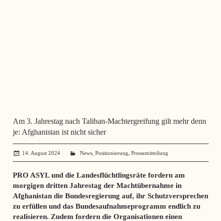
Am 3. Jahrestag nach Taliban-Machtergreifung gilt mehr denn
je: Afghanistan ist nicht sicher
,
,
14. August 2024
administrator
News
Positionierung
Pressemitteilung
PRO ASYL und die Landesflüchtlingsräte fordern am
morgigen dritten Jahrestag der Machtübernahme in
Afghanistan die Bundesregierung auf, ihr Schutzversprechen
zu erfüllen und das Bundesaufnahmeprogramm endlich zu
realisieren. Zudem fordern die Organisationen einen