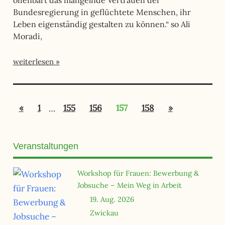
offenbart das mangelnde Vertrauen der
Bundesregierung in geflüchtete Menschen, ihr
Leben eigenständig gestalten zu können.“ so Ali
Moradi,
weiterlesen
Seitennummerierung
Vorherige
Nächste
«
1
…
155
156
157
158
»
der
Beiträge
Beiträge
Beiträge
Veranstaltungen
Workshop für Frauen: Bewerbung &
Jobsuche – Mein Weg in Arbeit
19. Aug. 2026
Zwickau