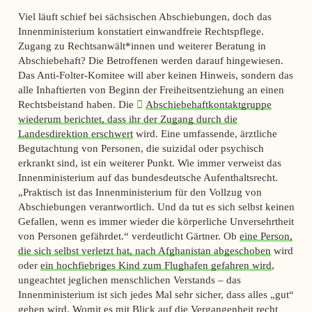
Viel läuft schief bei sächsischen Abschiebungen, doch das
Innenministerium konstatiert einwandfreie Rechtspflege.
Zugang zu Rechtsanwält*innen und weiterer Beratung in
Abschiebehaft? Die Betroffenen werden darauf hingewiesen.
Das Anti-Folter-Komitee will aber keinen Hinweis, sondern das
alle Inhaftierten von Beginn der Freiheitsentziehung an einen
Rechtsbeistand haben. Die
Abschiebehaftkontaktgruppe
wiederum berichtet, dass ihr der Zugang durch die
Landesdirektion erschwert
wird. Eine umfassende, ärztliche
Begutachtung von Personen, die suizidal oder psychisch
erkrankt sind, ist ein weiterer Punkt. Wie immer verweist das
Innenministerium auf das bundesdeutsche Aufenthaltsrecht.
„Praktisch ist das Innenministerium für den Vollzug von
Abschiebungen verantwortlich. Und da tut es sich selbst keinen
Gefallen, wenn es immer wieder die körperliche Unversehrtheit
von Personen gefährdet.“ verdeutlicht Gärtner. Ob
eine Person,
die sich selbst verletzt hat, nach Afghanistan abgeschoben
wird
oder
ein hochfiebriges Kind zum Flughafen gefahren wird
,
ungeachtet jeglichen menschlichen Verstands – das
Innenministerium ist sich jedes Mal sehr sicher, dass alles „gut“
gehen wird. Womit es mit Blick auf die Vergangenheit recht