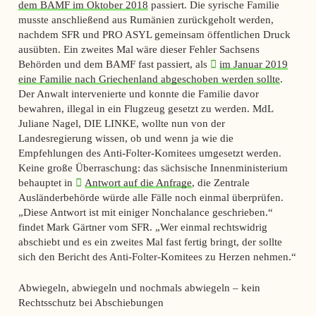
dem BAMF im Oktober 2018
passiert. Die syrische Familie
musste anschließend aus Rumänien zurückgeholt werden,
nachdem SFR und PRO ASYL gemeinsam öffentlichen Druck
ausübten. Ein zweites Mal wäre dieser Fehler Sachsens
Behörden und dem BAMF fast passiert, als
im Januar 2019
eine Familie nach Griechenland abgeschoben werden sollte
.
Der Anwalt intervenierte und konnte die Familie davor
bewahren, illegal in ein Flugzeug gesetzt zu werden. MdL
Juliane Nagel, DIE LINKE, wollte nun von der
Landesregierung wissen, ob und wenn ja wie die
Empfehlungen des Anti-Folter-Komitees umgesetzt werden.
Keine große Überraschung: das sächsische Innenministerium
behauptet in
Antwort auf die Anfrage
, die Zentrale
Ausländerbehörde würde alle Fälle noch einmal überprüfen.
„Diese Antwort ist mit einiger Nonchalance geschrieben.“
findet Mark Gärtner vom SFR. „Wer einmal rechtswidrig
abschiebt und es ein zweites Mal fast fertig bringt, der sollte
sich den Bericht des Anti-Folter-Komitees zu Herzen nehmen.“
Abwiegeln, abwiegeln und nochmals abwiegeln – kein
Rechtsschutz bei Abschiebungen