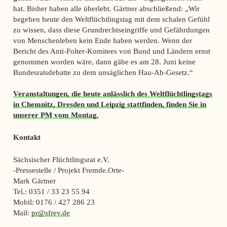
hat. Bisher haben alle überlebt. Gärtner abschließend: „Wir
begehen heute den Weltflüchtlingstag mit dem schalen Gefühl
zu wissen, dass diese Grundrechtseingriffe und Gefährdungen
von Menschenleben kein Ende haben werden. Wenn der
Bericht des Anti-Folter-Komitees von Bund und Ländern ernst
genommen worden wäre, dann gäbe es am 28. Juni keine
Bundesratsdebatte zu dem unsäglichen Hau-Ab-Gesetz.“
Veranstaltungen, die heute anlässlich des Weltflüchtlingstags
in Chemnitz, Dresden und Leipzig stattfinden, finden Sie in
unserer PM vom Montag.
Kontakt
Sächsischer Flüchtlingsrat e.V.
-Pressestelle / Projekt Fremde.Orte-
Mark Gärtner
Tel.: 0351 / 33 23 55 94
Mobil: 0176 / 427 286 23
Mail:
pr@sfrev.de