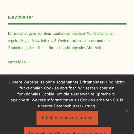
Newsletter
Ihr möchtet gern auf dem Laufenden bleiben? Wir bieten einen
regelmäßigen Newsletter an! Weitere Informationen und die
Anmeldung dazu findet ihr auf nachfolgender Abo-Seite.
anmelden
Querfeld Magazin
Unsere Website ist ohne sogenannte Drittanbieter- und nicht-
funktionalen Cookies abrufbar. Wir setzen aber ein
funktionales Cookie, um die ausgewählte Sprache zu
speichern. Weitere Informationen zu Cookies erhalten Sie in
unserer Datenschutzerklärung.
Ich habe das verstanden
Sächsischer Flüchtlingsrat e.V.
©2026
Impressum
|
Datenschutzerklärung
Weiterlesen (Datenschutzerklärung)