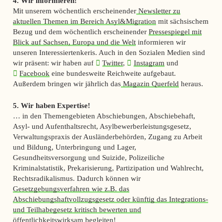
4. Wir informieren!
Mit unserem wöchentlich erscheinender
Newsletter zu
aktuellen Themen im Bereich Asyl&Migration
mit sächsischem
Bezug und dem wöchentlich erscheinender
Pressespiegel mit
Blick auf Sachsen, Europa und die Welt
informieren wir
unseren Interessiertenkeris. Auch in den Sozialen Medien sind
wir präsent: wir haben auf
Twitter
,
Instagram
und
Facebook
eine bundesweite Reichweite aufgebaut.
Außerdem bringen wir jährlich das
Magazin Querfeld
heraus.
5. Wir haben Expertise!
… in den Themengebieten Abschiebungen, Abschiebehaft,
Asyl- und Aufenthaltsrecht, Asylbewerberleistungsgesetz,
Verwaltungspraxis der Ausländerbehörden, Zugang zu Arbeit
und Bildung, Unterbringung und Lager,
Gesundheitsversorgung und Suizide, Polizeiliche
Kriminalstatistik, Prekarisierung, Partizipation und Wahlrecht,
Rechtsradikalismus. Dadurch können wir
Gesetzgebungsverfahren wie z.B. das
Abschiebungshaftvollzugsgesetz oder künftig das Integrations-
und Teilhabegesetz kritisch bewerten und
öffentlichkeitswirksam begleiten
!