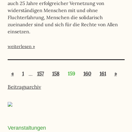
auch 25 Jahre erfolgreicher Vernetzung von
widerständigen Menschen mit und ohne
Fluchterfahrung, Menschen die solidarisch
zueinander sind und sich für die Rechte von Allen
einsetzen.
weiterlesen
Seitennummerierung
Vorherige
Nächst
«
1
…
157
158
159
160
161
»
der
Beiträge
Beiträg
Beiträge
Beitragsarchiv
Veranstaltungen